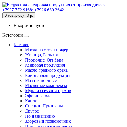
+7927 772 9168; +7926 630 2642
0 товар(ов) - 0 р.
В корзине пусто!
Категории
Каталог
Масла из семян и ядер
Живица, Бальзамы
Прополис, Огнёвка
Кедровая продукция
Масло грецкого ореха
Конопляная продукция
Мази живичные
Масляные комплексы
Мука из семян и орехов
Эфирные масла
Капли
Специи, Приправы
Другое
По назначению
Здоровый позвоночник
Пресс для отжима масла