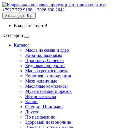
+7927 772 9168; +7926 630 2642
0 товар(ов) - 0 р.
В корзине пусто!
Категории
Каталог
Масла из семян и ядер
Живица, Бальзамы
Прополис, Огнёвка
Кедровая продукция
Масло грецкого ореха
Конопляная продукция
Мази живичные
Масляные комплексы
Мука из семян и орехов
Эфирные масла
Капли
Специи, Приправы
Другое
По назначению
Здоровый позвоночник
Пресс для отжима масла