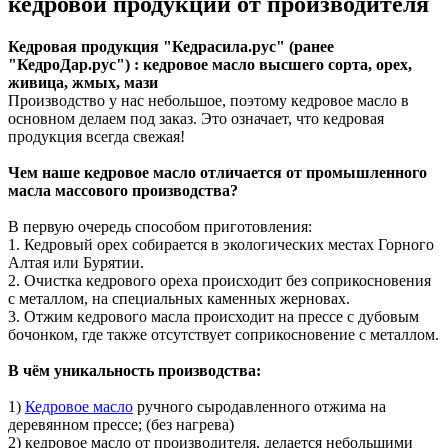
кедровой продукции от производителя
Кедровая продукция
"Кедрасила.рус"
(ранее
"КедроДар.рус")
: кедровое масло высшего сорта, орех,
живица, жмых, мази
Производство у нас небольшое, поэтому кедровое масло в
основном делаем под заказ. Это означает, что кедровая
продукция всегда свежая!
Чем наше кедровое масло отличается от промышленного
масла массового производства?
В первую очередь способом приготовления:
1. Кедровый орех собирается в экологических местах Горного
Алтая или Бурятии.
2. Очистка кедрового ореха происходит без соприкосновения
с металлом, на специальных каменных жерновах.
3. Отжим кедрового масла происходит на прессе с дубовым
бочонком, где также отсутствует соприкосновение с металлом.
В чём уникальность производства:
1) ­
Кедровое масло
ручного сыродавленного отжима на
деревянном прессе; (без нагрева)
2) кедровое масло от производителя, делается небольшими