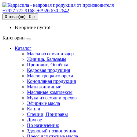
+7927 772 9168; +7926 630 2642
0 товар(ов) - 0 р.
В корзине пусто!
Категории
Каталог
Масла из семян и ядер
Живица, Бальзамы
Прополис, Огнёвка
Кедровая продукция
Масло грецкого ореха
Конопляная продукция
Мази живичные
Масляные комплексы
Мука из семян и орехов
Эфирные масла
Капли
Специи, Приправы
Другое
По назначению
Здоровый позвоночник
Пресс для отжима масла