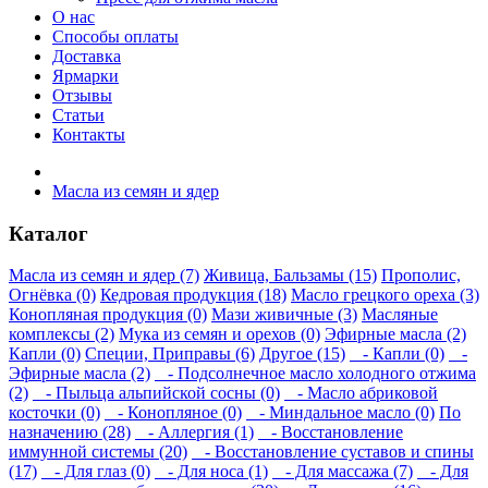
О нас
Способы оплаты
Доставка
Ярмарки
Отзывы
Статьи
Контакты
Масла из семян и ядер
Каталог
Масла из семян и ядер (7)
Живица, Бальзамы (15)
Прополис,
Огнёвка (0)
Кедровая продукция (18)
Масло грецкого ореха (3)
Конопляная продукция (0)
Мази живичные (3)
Масляные
комплексы (2)
Мука из семян и орехов (0)
Эфирные масла (2)
Капли (0)
Специи, Приправы (6)
Другое (15)
- Капли (0)
-
Эфирные масла (2)
- Подсолнечное масло холодного отжима
(2)
- Пыльца альпийской сосны (0)
- Масло абриковой
косточки (0)
- Конопляное (0)
- Миндальное масло (0)
По
назначению (28)
- Аллергия (1)
- Восстановление
иммунной системы (20)
- Восстановление суставов и спины
(17)
- Для глаз (0)
- Для носа (1)
- Для массажа (7)
- Для