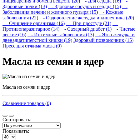
пищеварения и обмена веществ (20)
- Для сердца (16)
-
Здоровые почки (13)
- Здоровье сосудов и сердца (15)
-
Заболевания печени и желчного пузыря (15)
- Кожные
заболевания (22)
- Оздоровление желудка и кишечника (20)
- Очищение организма (16)
- При простуде (21)
-
Противопаразитарное (14)
- Сахарный диабет (1)
- Чистые
легкие (16)
- Интимные заболевания (13)
- Язва желудка и
двенадцатиперстной кишки (19)
Здоровый позвоночник (15)
Пресс для отжима масла (0)
Масла из семян и ядер
Масла из семян и ядер
Сравнение товаров (0)
Сортировать:
Показывать: