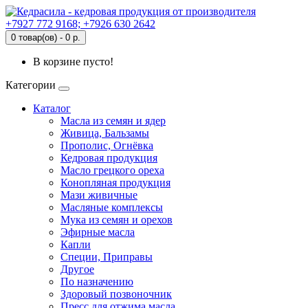
+7927 772 9168; +7926 630 2642
0 товар(ов) - 0 р.
В корзине пусто!
Категории
Каталог
Масла из семян и ядер
Живица, Бальзамы
Прополис, Огнёвка
Кедровая продукция
Масло грецкого ореха
Конопляная продукция
Мази живичные
Масляные комплексы
Мука из семян и орехов
Эфирные масла
Капли
Специи, Приправы
Другое
По назначению
Здоровый позвоночник
Пресс для отжима масла