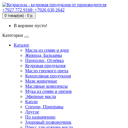
+7927 772 9168; +7926 630 2642
0 товар(ов) - 0 р.
В корзине пусто!
Категории
Каталог
Масла из семян и ядер
Живица, Бальзамы
Прополис, Огнёвка
Кедровая продукция
Масло грецкого ореха
Конопляная продукция
Мази живичные
Масляные комплексы
Мука из семян и орехов
Эфирные масла
Капли
Специи, Приправы
Другое
По назначению
Здоровый позвоночник
Пресс для отжима масла