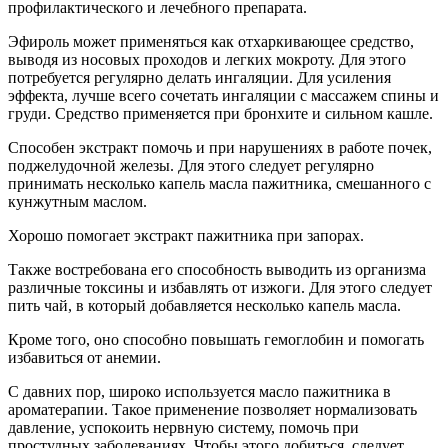
профилактического и лечебного препарата.
Эфироль может применяться как отхаркивающее средство,
выводя из носовых проходов и легких мокроту. Для этого
потребуется регулярно делать ингаляции. Для усиления
эффекта, лучше всего сочетать ингаляции с массажем спины и
груди. Средство применяется при бронхите и сильном кашле.
Способен экстракт помочь и при нарушениях в работе почек,
поджелудочной железы. Для этого следует регулярно
принимать несколько капель масла пажитника, смешанного с
кунжутным маслом.
Хорошо помогает экстракт пажитника при запорах.
Также востребована его способность выводить из организма
различные токсины и избавлять от изжоги. Для этого следует
пить чай, в который добавляется несколько капель масла.
Кроме того, оно способно повышать гемоглобин и помогать
избавиться от анемии.
С давних пор, широко используется масло пажитника в
ароматерапии. Такое применение позволяет нормализовать
давление, успокоить нервную систему, помочь при
простудных заболеваниях. Чтобы этого добиться, следует