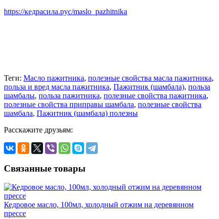
https://кедрасила.рус/maslo_pazhitnika
Теги:
Масло пажитника
,
полезные свойства масла пажитника
,
польза и вред масла пажитника
,
Пажитник (шамбала)
,
польза
шамбалы
,
польза пажитника
,
полезные свойства пажитника
,
полезные свойства приправы шамбала
,
полезные свойства
шамбала
,
Пажитник (шамбала) полезны
Расскажите друзьям:
Связанные товары
Кедровое масло, 100мл, холодный отжим на деревянном
прессе