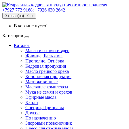
+7927 772 9168; +7926 630 2642
0 товар(ов) - 0 р.
В корзине пусто!
Категории
Каталог
Масла из семян и ядер
Живица, Бальзамы
Прополис, Огнёвка
Кедровая продукция
Масло грецкого ореха
Конопляная продукция
Мази живичные
Масляные комплексы
Мука из семян и орехов
Эфирные масла
Капли
Специи, Приправы
Другое
По назначению
Здоровый позвоночник
Пресс для отжима масла