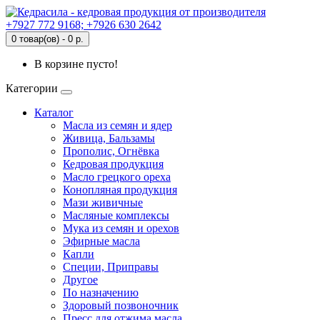
+7927 772 9168; +7926 630 2642
0 товар(ов) - 0 р.
В корзине пусто!
Категории
Каталог
Масла из семян и ядер
Живица, Бальзамы
Прополис, Огнёвка
Кедровая продукция
Масло грецкого ореха
Конопляная продукция
Мази живичные
Масляные комплексы
Мука из семян и орехов
Эфирные масла
Капли
Специи, Приправы
Другое
По назначению
Здоровый позвоночник
Пресс для отжима масла