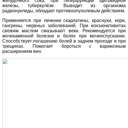
желудочного сока, при гиперфункции щитовидной
железы, туберкулёзе. Выводит из организма
радионуклиды, обладает противоопухолевым действием.
Применяется при лечении скарлатины, краснухи, кори,
гангрены, нервных заболеваний. При конъюнктивитах
свежим маслом смазывают веки. Рекомендуется при
мочекаменной болезни и болях при мочеиспускании.
Способствует погашению болей в заднем проходе и при
трещинах. Помогает бороться с варикозным
расширением вен.