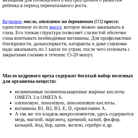
ребенка в период перенатального роста.
Кедровое
масло, отжатое на деревянном (!!!) прессе
,
единственное из всех
масел
, которое можно закапывать в
глаза. Его тонкая структура позволяет слизистой оболочке
глаза впитывать необходимые витамины. Для профилактики
близорукости, дальнозоркости, катаракты и даже глаукомы
надо закапывать по 1 капле по утрам, после чего полежать с
закрытыми глазами в течение 15-20 минут.
Масло кедрового ореха содержит богатый набор полезных
для организма веществ:
незаменимые полиненасыщенные жирные кислоты
ОМЕГА 3 и ОМЕГА 6.
олеиновую, линолевую, линоленовую кислоты.
витамины В1, В2, В3, Е, D, провитамин А.
А так же это кладезь микроэлементов, здесь содержится
медь, магний, марганец, кремний, калий, фосфор,
кальций, йод, бор, цинк, железо, серебро и др.