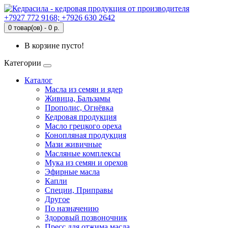
+7927 772 9168; +7926 630 2642
0 товар(ов) - 0 р.
В корзине пусто!
Категории
Каталог
Масла из семян и ядер
Живица, Бальзамы
Прополис, Огнёвка
Кедровая продукция
Масло грецкого ореха
Конопляная продукция
Мази живичные
Масляные комплексы
Мука из семян и орехов
Эфирные масла
Капли
Специи, Приправы
Другое
По назначению
Здоровый позвоночник
Пресс для отжима масла