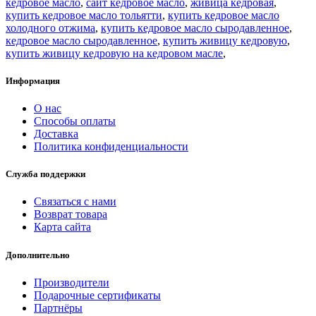
кедровое масло
,
сайт кедровое масло
,
живица кедровая
,
купить кедровое масло тольятти
,
купить кедровое масло
холодного отжима
,
купить кедровое масло сыродавленное
,
кедровое масло сыродавленное
,
купить живицу кедровую
,
купить живицу кедровую на кедровом масле
,
Информация
О нас
Способы оплаты
Доставка
Политика конфиденциальности
Служба поддержки
Связаться с нами
Возврат товара
Карта сайта
Дополнительно
Производители
Подарочные сертификаты
Партнёры