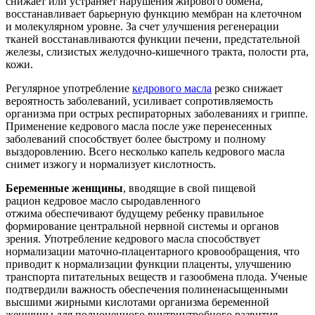
снижает или устраняет нарушения жирового обмена,
восстанавливает барьерную функцию мембран на клеточном
и молекулярном уровне. За счет улучшения регенерации
тканей восстанавливаются функции печени, предстательной
железы, слизистых желудочно-кишечного тракта, полости рта,
кожи.
Регулярное употребление
кедрового масла
резко снижает
вероятность заболеваний, усиливает сопротивляемость
организма при острых респираторных заболеваниях и гриппе.
Применение кедрового масла после уже перенесенных
заболеваний способствует более быстрому и полному
выздоровлению. Всего несколько капель кедрового масла
снимет изжогу и нормализует кислотность.
Беременные женщины
, вводящие в свой пищевой
рацион кедровое масло сыродавленного
отжима обеспечивают будущему ребенку правильное
формирование центральной нервной системы и органов
зрения. Употребление кедрового масла способствует
нормализации маточно-плацентарного кровообращения, что
приводит к нормализации функции плаценты, улучшению
транспорта питательных веществ и газообмена плода. Ученые
подтвердили важность обеспечения полиненасыщенными
высшими жирными кислотами организма беременной
женщины для полноценного внутриутробного развития