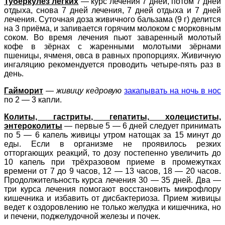
Туберкулёз лёгких
— курс лечения 7 дней, потом 7 дней
отдыха, снова 7 дней лечения, 7 дней отдыха и 7 дней
лечения. Суточная доза живичного бальзама (9 г) делится
на 3 приёма, и запивается горячим молоком с морковным
соком. Во время лечения пьют заваренный молотый
кофе в зёрнах с жаренными молотыми зёрнами
пшеницы, ячменя, овса в равных пропорциях. Живичную
ингаляцию рекомендуется проводить четыре-пять раз в
день.
Гайморит
—
живицу кедровую
закапывать на ночь в нос
по 2 — 3 капли.
Колиты, гастриты, гепатиты, холециститы,
энтероколиты
— первые 5 — 6 дней следует принимать
по 5 — 6 капель живицы утром натощак за 15 минут до
еды. Если в организме не проявилось резких
отторгающих реакций, то дозу постепенно увеличить до
10 капель при трёхразовом приеме в промежутках
времени от 7 до 9 часов, 12 — 13 часов, 18 — 20 часов.
Продолжительность курса лечения 30 — 35 дней. Два —
три курса лечения помогают восстановить микрофлору
кишечника и избавить от дисбактериоза. Прием живицы
ведет к оздоровлению не только желудка и кишечника, но
и печени, поджелудочной железы и почек.