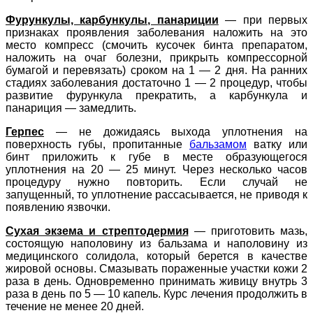
Фурункулы, карбункулы, панариции
—
при первых
признаках проявления заболевания наложить на это
место компресс (смочить кусочек бинта препаратом,
наложить на очаг болезни, прикрыть компрессорной
бумагой и перевязать) сроком на 1 — 2 дня. На ранних
стадиях заболевания достаточно 1 — 2 процедур, чтобы
развитие фурункула прекратить, а карбункула и
панариция — замедлить.
Герпес
—
не дожидаясь выхода уплотнения на
поверхность губы, пропитанные
бальзамом
ватку или
бинт приложить к губе в месте образующегося
уплотнения на 20 — 25 минут. Через несколько часов
процедуру нужно повторить. Если случай не
запущенный, то уплотнение рассасывается, не приводя к
появлению язвочки.
Сухая экзема и стрептодермия
— приготовить мазь,
состоящую наполовину из бальзама и наполовину из
медицинского солидола, который берется в качестве
жировой основы. Смазывать пораженные участки кожи 2
раза в день. Одновременно принимать живицу внутрь 3
раза в день по 5 — 10 капель. Курс лечения продолжить в
течение не менее 20 дней.