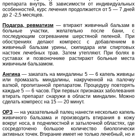
препарата внутрь. В зависимости от индивидуальных
особенностей, курс лечения продолжается от 5 — 7 дней
до 2 -2,5 месяцев.
Подагра, ревматизм
— втирают живичный бальзам в
больные участки, желательно после бани, с
последующим согреванием шерстяной пеленой. При
обострениях делают компресс с добавлением в
живичный бальзам урины, скипидара или спиртовых
настоек лечебных трав. Затем утепляют. При болях в
суставах и позвоночнике растирают больные места
живичным бальзамом.
Ангина
— закапать на миндалины 5 — 6 капель живицы
или промазать миндалины, накрученной на палочку
ваткой, пропитанной препаратом. Процедуру повторять
каждые 5 — 6 часов. При первых признаках заболевания
втирать препарат снаружи в области миндалин. Можно
сделать компресс на 15 — 20 минут.
ОРЗ
— на указательный палец нанести несколько капель
живичного бальзама и производить втирания в кожу
вокруг носа, в подчелюстной и затылочной областях, где
сосредоточено большое количество биологически
активных точек. Втирание имеет не только лечебный, но и