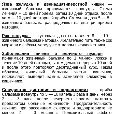
Язва желудка и двенадцатиперстной кишки
—
живичный бальзам принимается вовнутрь. Схема
лечения – 10 дней приёма, затем 10 дней отдыха, после
чего — 10 дней повторный приём. Суточная доза 5 — 8 г
живичного бальзама распределяют на два-три приёма
натощак.
Рак желудка
— суточная доза составляет 8 — 10 г
живичного бальзама натощак. Желательно пить также сок
моркови и свёклы, чередуя с отваром тысячелистника.
Заболевания печени и желчного пузыря
—
принимают живичный бальзам по 1 чайной ложке в
течение 10 дней натощак, затем делают перерыв 10 дней
и после этого повторяют десятидневный курс. Таким
образом, живичный бальзам чистит кишечник,
послабляет, выводит камни, заживляет слизистую в
кишечнике.
Сосудистая дистония и эндоартериит
— приём
бальзама вовнутрь по 5 — 10 капель 3 раза в день. Через
2 — 3 часа после вечернего приема натирать
препаратом больные конечности. Продолжительность
лечения при рассеянном склерозе и эндоартериите не
менее 2 — 3 месяцев. Положительный эффект