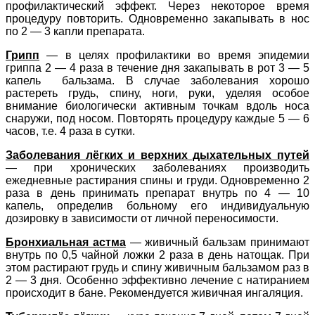
профилактический эффект. Через некоторое время
процедуру повторить. Одновременно закапывать в нос
по 2 — 3 капли препарата.
Грипп
— в целях профилактики во время эпидемии
гриппа 2 — 4 раза в течение дня закапывать в рот 3 — 5
капель бальзама. В случае заболевания хорошо
растереть грудь, спину, ноги, руки, уделяя особое
внимание биологически активным точкам вдоль носа
снаружи, под носом. Повторять процедуру каждые 5 — 6
часов, т.е. 4 раза в сутки.
Заболевания лёгких и верхних дыхательных путей
— при хронических заболеваниях производить
ежедневные растирания спины и груди. Одновременно 2
раза в день принимать препарат внутрь по 4 — 10
капель, определив больному его индивидуальную
дозировку в зависимости от личной переносимости.
Бронхиальная астма
— живичный бальзам принимают
внутрь по 0,5 чайной ложки 2 раза в день натощак. При
этом растирают грудь и спину живичным бальзамом раз в
2 — 3 дня. Особенно эффективно лечение с натиранием
происходит в бане. Рекомендуется живичная ингаляция.