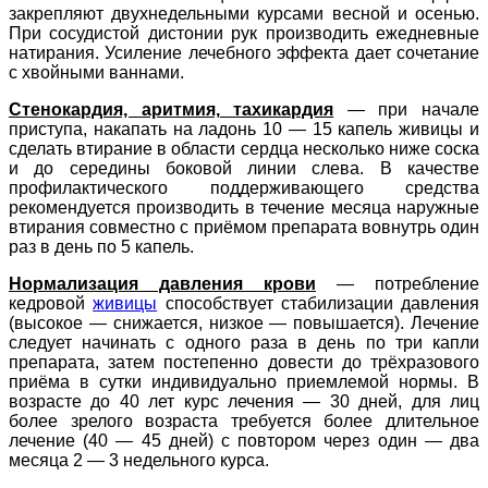
закрепляют двухнедельными курсами весной и осенью.
При сосудистой дистонии рук производить ежедневные
натирания. Усиление лечебного эффекта дает сочетание
с хвойными ваннами.
Стенокардия, аритмия, тахикардия
— при начале
приступа, накапать на ладонь 10 — 15 капель живицы и
сделать втирание в области сердца несколько ниже соска
и до середины боковой линии слева. В качестве
профилактического поддерживающего средства
рекомендуется производить в течение месяца наружные
втирания совместно с приёмом препарата вовнутрь один
раз в день по 5 капель.
Нормализация давления крови
— потребление
кедровой
живицы
способствует стабилизации давления
(высокое — снижается, низкое — повышается). Лечение
следует начинать с одного раза в день по три капли
препарата, затем постепенно довести до трёхразового
приёма в сутки индивидуально приемлемой нормы. В
возрасте до 40 лет курс лечения — 30 дней, для лиц
более зрелого возраста требуется более длительное
лечение (40 — 45 дней) с повтором через один — два
месяца 2 — 3 недельного курса.