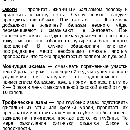
Ожоги
—
пропитать живичным бальзамом повязку и
приложить к месту ожога. Смену повязок следует
проводить, как обычно. При ожогах II — III степени
добавляют в живичный бальзам немного мёда,
перемешивают и смазывают. Не бинтовать! При
солнечном ожоге следует незамедлительно протереть
кожу смесью, что избавит от пузырей и болезненных
проявлений. В случае обваривания кипятком,
пострадавшее место необходимо смазать чистым
препаратом, что также предотвратит появление пузырей.
Мокнущая экзема
—
смазывать пораженные участки
тела 2 раза в сутки. Если через 2 недели существенного
улучшения не наступает, то одновременно с
применением бальзама начать прием препарата внутрь
2 — 3 раза в день с максимальной разовой дозой от 4 до
10 капель.
Трофические язвы
—
при глубоких язвах подготовить
фитильки из ваты или кусочки марли, пропитать их
препаратом и вставить как можно глубже, чтобы процесс
заживления начинался, прежде всего, из глубины. По
мере заживления фитильки ставятся ближе к
поверхности.