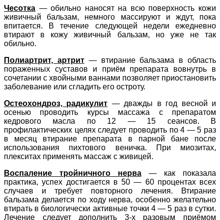
Чесотка
— обильно наносят на всю поверхность кожи
живичный бальзам, немного массируют и ждут, пока
впитается. В течение следующей недели ежедневно
втирают в кожу живичный бальзам, но уже не так
обильно.
Полиартрит, артрит
— втирание бальзама в область
пораженных суставов и приём препарата вовнутрь в
сочетании с хвойными ваннами позволяет приостановить
заболевание или сгладить его остроту.
Остеохондроз, радикулит
— дважды в год весной и
осенью проводить курсы массажа с препаратом
кедрового масла по 12 — 15 сеансов. В
профилактических целях следует проводить по 4 — 5 раз
в месяц втирание препарата в парной бане после
использования пихтового веничка. При миозитах,
плекситах применять массаж с живицей.
Воспаление тройничного нерва
— как показала
практика, успех достигается в 50 — 60 процентах всех
случаев и требует повторного лечения. Втирание
бальзама делается по ходу нерва, особенно желательно
втирать в биологически активные точки 4 — 5 раз в сутки.
Лечение следует дополнить 3-х разовым приёмом