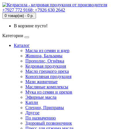
+7927 772 9168; +7926 630 2642
0 товар(ов) - 0 р.
В корзине пусто!
Категории
Каталог
Масла из семян и ядер
Живица, Бальзамы
Прополис, Огнёвка
Кедровая продукция
Масло грецкого ореха
Конопляная продукция
Мази живичные
Масляные комплексы
Мука из семян и орехов
Эфирные масла
Капли
Специи, Приправы
Другое
По назначению
Здоровый позвоночник
Пресс для отжима масла