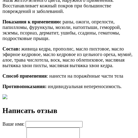
Мазь желто-зелёного цвета, наружного применения.
Восстанавливает кожный покров при большинстве
повреждений и заболеваний.
Показания к применению:
раны, ожоги, опрелости,
папилломы, фурункулы, мозоли, натоптыши, геморрой,
экземы, псориаз, дерматит, ушибы, ссадины, гематомы,
подростковые прыщи.
Состав:
живица кедра, прополис, масло пихтовое, масло
эфирное кедровое, масло кедровое из цельного ореха, мумиё,
алое, трава числотела, воск, масло облепиховое, масляная
вытяжка хвои пихты, масляная вытяжка хвои кедра.
Способ применения
: нанести на поражённые части тела
Противопоказания:
индивидуальная непереносимость.
Написать отзыв
Ваше имя: