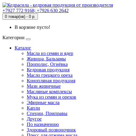
+7927 772 9168; +7926 630 2642
0 товар(ов) - 0 р.
В корзине пусто!
Категории
Каталог
Масла из семян и ядер
Живица, Бальзамы
Прополис, Огнёвка
Кедровая продукция
Масло грецкого ореха
Конопляная продукция
Мази живичные
Масляные комплексы
Мука из семян и орехов
Эфирные масла
Капли
Специи, Приправы
Другое
По назначению
Здоровый позвоночник
Пресс для отжима масла