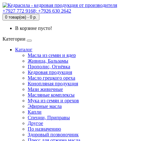
+7927 772 9168; +7926 630 2642
0 товар(ов) - 0 р.
В корзине пусто!
Категории
Каталог
Масла из семян и ядер
Живица, Бальзамы
Прополис, Огнёвка
Кедровая продукция
Масло грецкого ореха
Конопляная продукция
Мази живичные
Масляные комплексы
Мука из семян и орехов
Эфирные масла
Капли
Специи, Приправы
Другое
По назначению
Здоровый позвоночник
Пресс для отжима масла