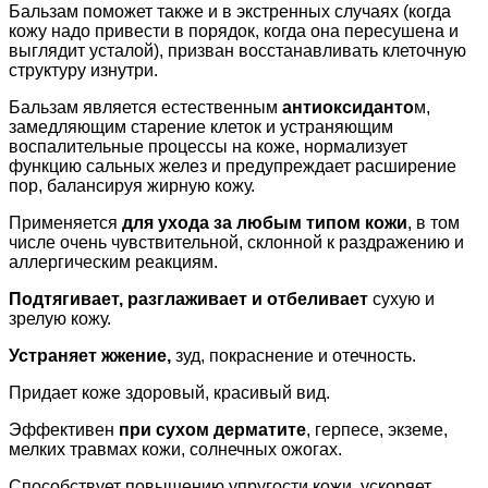
Бальзам поможет также и в экстренных случаях (когда
кожу надо привести в порядок, когда она пересушена и
выглядит усталой), призван восстанавливать клеточную
структуру изнутри.
Бальзам является естественным
антиоксиданто
м,
замедляющим старение клеток и устраняющим
воспалительные процессы на коже, нормализует
функцию сальных желез и предупреждает расширение
пор, балансируя жирную кожу.
Применяется
для ухода за любым типом кожи
, в том
числе очень чувствительной, склонной к раздражению и
аллергическим реакциям.
Подтягивает, разглаживает и отбеливает
сухую и
зрелую кожу.
Устраняет жжение,
зуд, покраснение и отечность.
Придает коже здоровый, красивый вид.
Эффективен
при сухом дерматите
, герпесе, экземе,
мелких травмах кожи, солнечных ожогах.
Способствует повышению упругости кожи, ускоряет