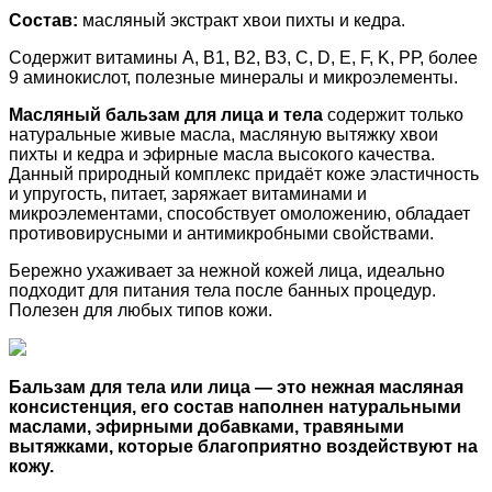
Состав:
масляный экстракт хвои пихты и кедра.
Содержит витамины A, B1, В2, В3, C, D, E, F, K, PР, более
9 аминокислот, полезные минералы и микроэлементы.
Масляный бальзам для лица и тела
содержит только
натуральные живые масла, масляную вытяжку хвои
пихты и кедра и эфирные масла высокого качества.
Данный природный комплекс придаёт коже эластичность
и упругость, питает, заряжает витаминами и
микроэлементами, способствует омоложению, обладает
противовирусными и антимикробными свойствами.
Бережно ухаживает за нежной кожей лица, идеально
подходит для питания тела после банных процедур.
Полезен для любых типов кожи.
Бальзам для тела или лица
— это нежная масляная
консистенция, его состав наполнен натуральными
маслами, эфирными добавками, травяными
вытяжками, которые благоприятно воздействуют на
кожу.