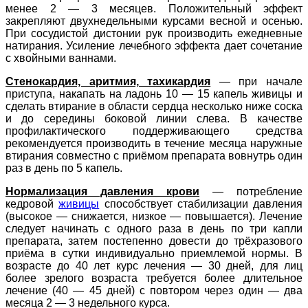
менее 2 — 3 месяцев. Положительный эффект
закрепляют двухнедельными курсами весной и осенью.
При сосудистой дистонии рук производить ежедневные
натирания. Усиление лечебного эффекта дает сочетание
с хвойными ваннами.
Стенокардия, аритмия, тахикардия
— при начале
приступа, накапать на ладонь 10 — 15 капель живицы и
сделать втирание в области сердца несколько ниже соска
и до середины боковой линии слева. В качестве
профилактического поддерживающего средства
рекомендуется производить в течение месяца наружные
втирания совместно с приёмом препарата вовнутрь один
раз в день по 5 капель.
Нормализация давления крови
— потребление
кедровой
живицы
способствует стабилизации давления
(высокое — снижается, низкое — повышается). Лечение
следует начинать с одного раза в день по три капли
препарата, затем постепенно довести до трёхразового
приёма в сутки индивидуально приемлемой нормы. В
возрасте до 40 лет курс лечения — 30 дней, для лиц
более зрелого возраста требуется более длительное
лечение (40 — 45 дней) с повтором через один — два
месяца 2 — 3 недельного курса.