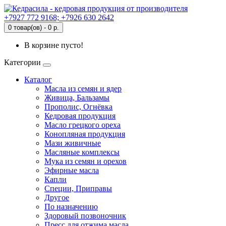
+7927 772 9168; +7926 630 2642
0 товар(ов) - 0 р.
В корзине пусто!
Категории
Каталог
Масла из семян и ядер
Живица, Бальзамы
Прополис, Огнёвка
Кедровая продукция
Масло грецкого ореха
Конопляная продукция
Мази живичные
Масляные комплексы
Мука из семян и орехов
Эфирные масла
Капли
Специи, Приправы
Другое
По назначению
Здоровый позвоночник
Пресс для отжима масла