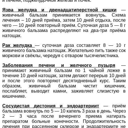
и печени, поджелудочной железы и почек.
Язва желудка и двенадцатиперстной кишки
—
живичный бальзам принимается вовнутрь. Схема
лечения – 10 дней приёма, затем 10 дней отдыха, после
чего — 10 дней повторный приём. Суточная доза 5 — 8 г
живичного бальзама распределяют на два-три приёма
натощак.
Рак желудка
— суточная доза составляет 8 — 10 г
живичного бальзама натощак. Желательно пить также сок
моркови и свёклы, чередуя с отваром тысячелистника.
Заболевания печени и желчного пузыря
—
принимают живичный бальзам по 1 чайной ложке в
течение 10 дней натощак, затем делают перерыв 10 дней
и после этого повторяют десятидневный курс. Таким
образом, живичный бальзам чистит кишечник,
послабляет, выводит камни, заживляет слизистую в
кишечнике.
Сосудистая дистония и эндоартериит
— приём
бальзама вовнутрь по 5 — 10 капель 3 раза в день. Через
2 — 3 часа после вечернего приема натирать
препаратом больные конечности. Продолжительность
лечения при рассеянном склерозе и эндоартериите не