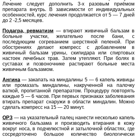
Лечение следует дополнить 3-х разовым приёмом
препарата внутрь. В зависимости от индивидуальных
особенностей, курс лечения продолжается от 5 — 7 дней
до 2 -2,5 месяцев.
Подагра, ревматизм
— втирают живичный бальзам в
больные участки, желательно после бани, с
последующим согреванием шерстяной пеленой. При
обострениях делают компресс с добавлением в
живичный бальзам урины, скипидара или спиртовых
настоек лечебных трав. Затем утепляют. При болях в
суставах и позвоночнике растирают больные места
живичным бальзамом.
Ангина
— закапать на миндалины 5 — 6 капель живицы
или промазать миндалины, накрученной на палочку
ваткой, пропитанной препаратом. Процедуру повторять
каждые 5 — 6 часов. При первых признаках заболевания
втирать препарат снаружи в области миндалин. Можно
сделать компресс на 15 — 20 минут.
ОРЗ
— на указательный палец нанести несколько капель
живичного бальзама и производить втирания в кожу
вокруг носа, в подчелюстной и затылочной областях, где
сосредоточено большое количество биологически