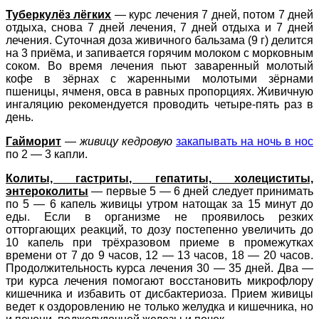
Туберкулёз лёгких
— курс лечения 7 дней, потом 7 дней
отдыха, снова 7 дней лечения, 7 дней отдыха и 7 дней
лечения. Суточная доза живичного бальзама (9 г) делится
на 3 приёма, и запивается горячим молоком с морковным
соком. Во время лечения пьют заваренный молотый
кофе в зёрнах с жаренными молотыми зёрнами
пшеницы, ячменя, овса в равных пропорциях. Живичную
ингаляцию рекомендуется проводить четыре-пять раз в
день.
Гайморит
—
живицу кедровую
закапывать на ночь в нос
по 2 — 3 капли.
Колиты, гастриты, гепатиты, холециститы,
энтероколиты
— первые 5 — 6 дней следует принимать
по 5 — 6 капель живицы утром натощак за 15 минут до
еды. Если в организме не проявилось резких
отторгающих реакций, то дозу постепенно увеличить до
10 капель при трёхразовом приеме в промежутках
времени от 7 до 9 часов, 12 — 13 часов, 18 — 20 часов.
Продолжительность курса лечения 30 — 35 дней. Два —
три курса лечения помогают восстановить микрофлору
кишечника и избавить от дисбактериоза. Прием живицы
ведет к оздоровлению не только желудка и кишечника, но