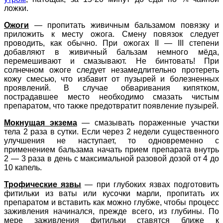
ложки.
Ожоги
—
пропитать живичным бальзамом повязку и
приложить к месту ожога. Смену повязок следует
проводить, как обычно. При ожогах II — III степени
добавляют в живичный бальзам немного мёда,
перемешивают и смазывают. Не бинтовать! При
солнечном ожоге следует незамедлительно протереть
кожу смесью, что избавит от пузырей и болезненных
проявлений. В случае обваривания кипятком,
пострадавшее место необходимо смазать чистым
препаратом, что также предотвратит появление пузырей.
Мокнущая экзема
—
смазывать пораженные участки
тела 2 раза в сутки. Если через 2 недели существенного
улучшения не наступает, то одновременно с
применением бальзама начать прием препарата внутрь
2 — 3 раза в день с максимальной разовой дозой от 4 до
10 капель.
Трофические язвы
—
при глубоких язвах подготовить
фитильки из ваты или кусочки марли, пропитать их
препаратом и вставить как можно глубже, чтобы процесс
заживления начинался, прежде всего, из глубины. По
мере заживления фитильки ставятся ближе к