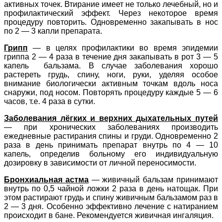
активных точек. Втирание имеет не только лечебный, но и
профилактический эффект. Через некоторое время
процедуру повторить. Одновременно закапывать в нос
по 2 — 3 капли препарата.
Грипп
— в целях профилактики во время эпидемии
гриппа 2 — 4 раза в течение дня закапывать в рот 3 — 5
капель бальзама. В случае заболевания хорошо
растереть грудь, спину, ноги, руки, уделяя особое
внимание биологически активным точкам вдоль носа
снаружи, под носом. Повторять процедуру каждые 5 — 6
часов, т.е. 4 раза в сутки.
Заболевания лёгких и верхних дыхательных путей
— при хронических заболеваниях производить
ежедневные растирания спины и груди. Одновременно 2
раза в день принимать препарат внутрь по 4 — 10
капель, определив больному его индивидуальную
дозировку в зависимости от личной переносимости.
Бронхиальная астма
— живичный бальзам принимают
внутрь по 0,5 чайной ложки 2 раза в день натощак. При
этом растирают грудь и спину живичным бальзамом раз в
2 — 3 дня. Особенно эффективно лечение с натиранием
происходит в бане. Рекомендуется живичная ингаляция.