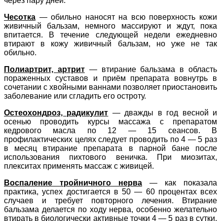
через пару дней.
Чесотка
— обильно наносят на всю поверхность кожи
живичный бальзам, немного массируют и ждут, пока
впитается. В течение следующей недели ежедневно
втирают в кожу живичный бальзам, но уже не так
обильно.
Полиартрит, артрит
— втирание бальзама в область
пораженных суставов и приём препарата вовнутрь в
сочетании с хвойными ваннами позволяет приостановить
заболевание или сгладить его остроту.
Остеохондроз, радикулит
— дважды в год весной и
осенью проводить курсы массажа с препаратом
кедрового масла по 12 — 15 сеансов. В
профилактических целях следует проводить по 4 — 5 раз
в месяц втирание препарата в парной бане после
использования пихтового веничка. При миозитах,
плекситах применять массаж с живицей.
Воспаление тройничного нерва
— как показала
практика, успех достигается в 50 — 60 процентах всех
случаев и требует повторного лечения. Втирание
бальзама делается по ходу нерва, особенно желательно
втирать в биологически активные точки 4 — 5 раз в сутки.