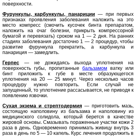
поверхности.
Фурункулы, карбункулы, панариции
—
при первых
признаках проявления заболевания наложить на это
место компресс (смочить кусочек бинта препаратом,
наложить на очаг болезни, прикрыть компрессорной
бумагой и перевязать) сроком на 1 — 2 дня. На ранних
стадиях заболевания достаточно 1 — 2 процедур, чтобы
развитие фурункула прекратить, а карбункула и
панариция — замедлить.
Герпес
—
не дожидаясь выхода уплотнения на
поверхность губы, пропитанные
бальзамом
ватку или
бинт приложить к губе в месте образующегося
уплотнения на 20 — 25 минут. Через несколько часов
процедуру нужно повторить. Если случай не
запущенный, то уплотнение рассасывается, не приводя к
появлению язвочки.
Сухая экзема и стрептодермия
— приготовить мазь,
состоящую наполовину из бальзама и наполовину из
медицинского солидола, который берется в качестве
жировой основы. Смазывать пораженные участки кожи 2
раза в день. Одновременно принимать живицу внутрь 3
раза в день по 5 — 10 капель. Курс лечения продолжить в