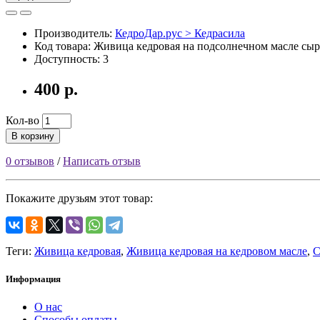
Производитель:
КедроДар.рус > Кедрасила
Код товара: Живица кедровая на подсолнечном масле сы
Доступность: 3
400 р.
Кол-во
В корзину
0 отзывов
/
Написать отзыв
Покажите друзьям этот товар:
Теги:
Живица кедровая
,
Живица кедровая на кедровом масле
,
С
Информация
О нас
Способы оплаты