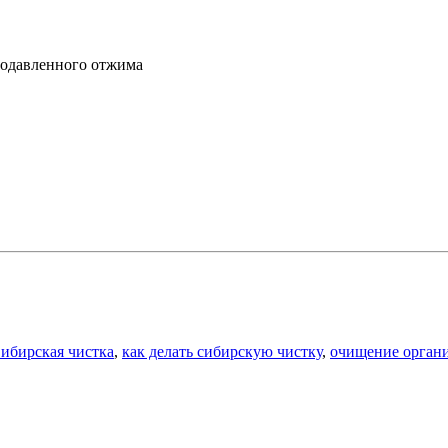
родавленного отжима
ибирская чистка
,
как делать сибирскую чистку
,
очищение органи