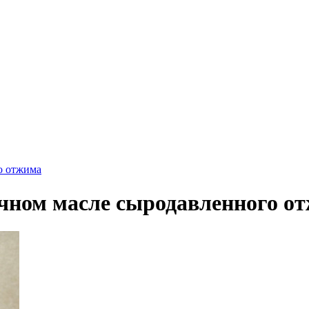
о отжима
ечном масле сыродавленного о