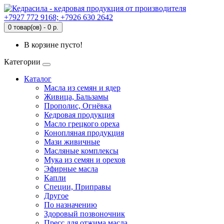
+7927 772 9168; +7926 630 2642
0 товар(ов) - 0 р.
В корзине пусто!
Категории
Каталог
Масла из семян и ядер
Живица, Бальзамы
Прополис, Огнёвка
Кедровая продукция
Масло грецкого ореха
Конопляная продукция
Мази живичные
Масляные комплексы
Мука из семян и орехов
Эфирные масла
Капли
Специи, Приправы
Другое
По назначению
Здоровый позвоночник
Пресс для отжима масла