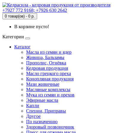
+7927 772 9168; +7926 630 2642
0 товар(ов) - 0 р.
В корзине пусто!
Категории
Каталог
Масла из семян и ядер
Живица, Бальзамы
Прополис, Огнёвка
Кедровая продукция
Масло грецкого ореха
Конопляная продукция
Мази живичные
Масляные комплексы
Мука из семян и орехов
Эфирные масла
Капли
Специи, Приправы
Другое
По назначению
Здоровый позвоночник
Пресс для отжима масла