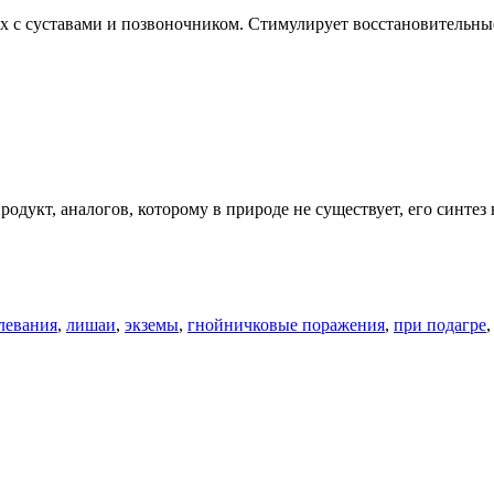
ах с суставами и позвоночником. Стимулирует восстановительны
дукт, аналогов, которому в природе не существует, его синтез 
левания
,
лишаи
,
экземы
,
гнойничковые поражения
,
при подагре