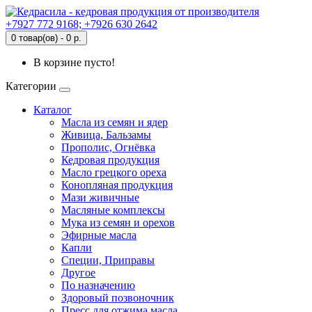
+7927 772 9168; +7926 630 2642
0 товар(ов) - 0 р.
В корзине пусто!
Категории
Каталог
Масла из семян и ядер
Живица, Бальзамы
Прополис, Огнёвка
Кедровая продукция
Масло грецкого ореха
Конопляная продукция
Мази живичные
Масляные комплексы
Мука из семян и орехов
Эфирные масла
Капли
Специи, Приправы
Другое
По назначению
Здоровый позвоночник
Пресс для отжима масла