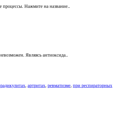
е процессы. Нажмите на название..
невозможен. Являясь антиоксида..
,
радикулитах
,
артритах
,
ревматизме
,
при респираторных