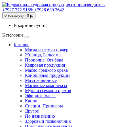
+7927 772 9168; +7926 630 2642
0 товар(ов) - 0 р.
В корзине пусто!
Категории
Каталог
Масла из семян и ядер
Живица, Бальзамы
Прополис, Огнёвка
Кедровая продукция
Масло грецкого ореха
Конопляная продукция
Мази живичные
Масляные комплексы
Мука из семян и орехов
Эфирные масла
Капли
Специи, Приправы
Другое
По назначению
Здоровый позвоночник
Пресс для отжима масла