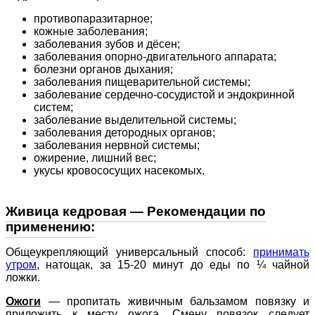
противопаразитарное;
кожные заболевания;
заболевания зубов и дёсен;
заболевания опорно-двигательного аппарата;
болезни органов дыхания;
заболевания пищеварительной системы;
заболевание сердечно-сосудистой и эндокринной
систем;
заболевание выделительной системы;
заболевания детородных органов;
заболевания нервной системы;
ожирение, лишний вес;
укусы кровососущих насекомых.
Живица кедровая — Рекомендации по
применению:
Общеукрепляющий универсальный способ:
принимать
утром
, натощак, за 15-20 минут до еды по ¼ чайной
ложки.
Ожоги
—
пропитать живичным бальзамом повязку и
приложить к месту ожога. Смену повязок следует