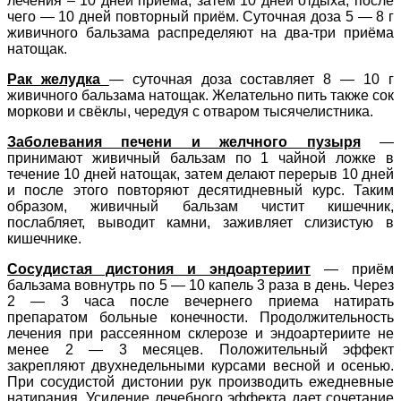
лечения – 10 дней приёма, затем 10 дней отдыха, после
чего — 10 дней повторный приём. Суточная доза 5 — 8 г
живичного бальзама распределяют на два-три приёма
натощак.
Рак желудка
— суточная доза составляет 8 — 10 г
живичного бальзама натощак. Желательно пить также сок
моркови и свёклы, чередуя с отваром тысячелистника.
Заболевания печени и желчного пузыря
—
принимают живичный бальзам по 1 чайной ложке в
течение 10 дней натощак, затем делают перерыв 10 дней
и после этого повторяют десятидневный курс. Таким
образом, живичный бальзам чистит кишечник,
послабляет, выводит камни, заживляет слизистую в
кишечнике.
Сосудистая дистония и эндоартериит
— приём
бальзама вовнутрь по 5 — 10 капель 3 раза в день. Через
2 — 3 часа после вечернего приема натирать
препаратом больные конечности. Продолжительность
лечения при рассеянном склерозе и эндоартериите не
менее 2 — 3 месяцев. Положительный эффект
закрепляют двухнедельными курсами весной и осенью.
При сосудистой дистонии рук производить ежедневные
натирания. Усиление лечебного эффекта дает сочетание