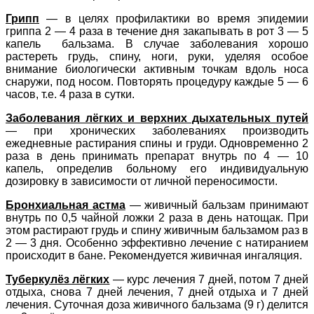
Грипп
— в целях профилактики во время эпидемии
гриппа 2 — 4 раза в течение дня закапывать в рот 3 — 5
капель бальзама. В случае заболевания хорошо
растереть грудь, спину, ноги, руки, уделяя особое
внимание биологически активным точкам вдоль носа
снаружи, под носом. Повторять процедуру каждые 5 — 6
часов, т.е. 4 раза в сутки.
Заболевания лёгких и верхних дыхательных путей
— при хронических заболеваниях производить
ежедневные растирания спины и груди. Одновременно 2
раза в день принимать препарат внутрь по 4 — 10
капель, определив больному его индивидуальную
дозировку в зависимости от личной переносимости.
Бронхиальная астма
— живичный бальзам принимают
внутрь по 0,5 чайной ложки 2 раза в день натощак. При
этом растирают грудь и спину живичным бальзамом раз в
2 — 3 дня. Особенно эффективно лечение с натиранием
происходит в бане. Рекомендуется живичная ингаляция.
Туберкулёз лёгких
— курс лечения 7 дней, потом 7 дней
отдыха, снова 7 дней лечения, 7 дней отдыха и 7 дней
лечения. Суточная доза живичного бальзама (9 г) делится