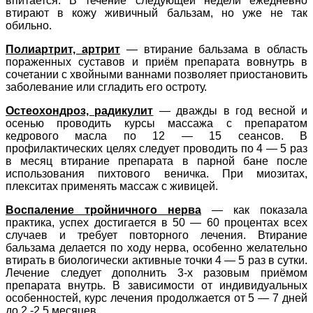
впитается. В течение следующей недели ежедневно
втирают в кожу живичный бальзам, но уже не так
обильно.
Полиартрит, артрит
— втирание бальзама в область
пораженных суставов и приём препарата вовнутрь в
сочетании с хвойными ваннами позволяет приостановить
заболевание или сгладить его остроту.
Остеохондроз, радикулит
— дважды в год весной и
осенью проводить курсы массажа с препаратом
кедрового масла по 12 — 15 сеансов. В
профилактических целях следует проводить по 4 — 5 раз
в месяц втирание препарата в парной бане после
использования пихтового веничка. При миозитах,
плекситах применять массаж с живицей.
Воспаление тройничного нерва
— как показала
практика, успех достигается в 50 — 60 процентах всех
случаев и требует повторного лечения. Втирание
бальзама делается по ходу нерва, особенно желательно
втирать в биологически активные точки 4 — 5 раз в сутки.
Лечение следует дополнить 3-х разовым приёмом
препарата внутрь. В зависимости от индивидуальных
особенностей, курс лечения продолжается от 5 — 7 дней
до 2 -2,5 месяцев.