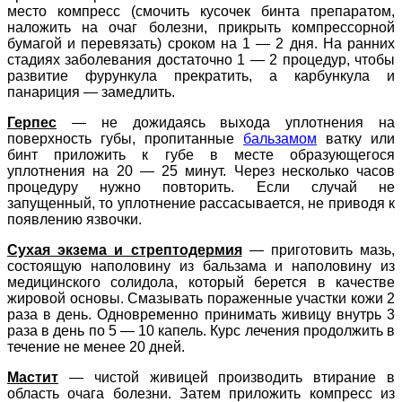
место компресс (смочить кусочек бинта препаратом,
наложить на очаг болезни, прикрыть компрессорной
бумагой и перевязать) сроком на 1 — 2 дня. На ранних
стадиях заболевания достаточно 1 — 2 процедур, чтобы
развитие фурункула прекратить, а карбункула и
панариция — замедлить.
Герпес
—
не дожидаясь выхода уплотнения на
поверхность губы, пропитанные
бальзамом
ватку или
бинт приложить к губе в месте образующегося
уплотнения на 20 — 25 минут. Через несколько часов
процедуру нужно повторить. Если случай не
запущенный, то уплотнение рассасывается, не приводя к
появлению язвочки.
Сухая экзема и стрептодермия
— приготовить мазь,
состоящую наполовину из бальзама и наполовину из
медицинского солидола, который берется в качестве
жировой основы. Смазывать пораженные участки кожи 2
раза в день. Одновременно принимать живицу внутрь 3
раза в день по 5 — 10 капель. Курс лечения продолжить в
течение не менее 20 дней.
Мастит
— чистой живицей производить втирание в
область очага болезни. Затем приложить компресс из