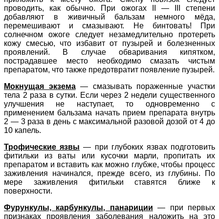
проводить, как обычно. При ожогах II — III степени
добавляют в живичный бальзам немного мёда,
перемешивают и смазывают. Не бинтовать! При
солнечном ожоге следует незамедлительно протереть
кожу смесью, что избавит от пузырей и болезненных
проявлений. В случае обваривания кипятком,
пострадавшее место необходимо смазать чистым
препаратом, что также предотвратит появление пузырей.
Мокнущая экзема
—
смазывать пораженные участки
тела 2 раза в сутки. Если через 2 недели существенного
улучшения не наступает, то одновременно с
применением бальзама начать прием препарата внутрь
2 — 3 раза в день с максимальной разовой дозой от 4 до
10 капель.
Трофические язвы
—
при глубоких язвах подготовить
фитильки из ваты или кусочки марли, пропитать их
препаратом и вставить как можно глубже, чтобы процесс
заживления начинался, прежде всего, из глубины. По
мере заживления фитильки ставятся ближе к
поверхности.
Фурункулы, карбункулы, панариции
—
при первых
признаках проявления заболевания наложить на это