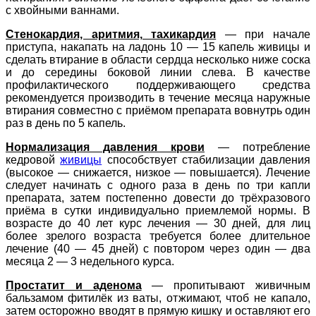
с хвойными ваннами.
Стенокардия, аритмия, тахикардия
— при начале
приступа, накапать на ладонь 10 — 15 капель живицы и
сделать втирание в области сердца несколько ниже соска
и до середины боковой линии слева. В качестве
профилактического поддерживающего средства
рекомендуется производить в течение месяца наружные
втирания совместно с приёмом препарата вовнутрь один
раз в день по 5 капель.
Нормализация давления крови
— потребление
кедровой
живицы
способствует стабилизации давления
(высокое — снижается, низкое — повышается). Лечение
следует начинать с одного раза в день по три капли
препарата, затем постепенно довести до трёхразового
приёма в сутки индивидуально приемлемой нормы. В
возрасте до 40 лет курс лечения — 30 дней, для лиц
более зрелого возраста требуется более длительное
лечение (40 — 45 дней) с повтором через один — два
месяца 2 — 3 недельного курса.
Простатит и аденома
— пропитывают живичным
бальзамом фитилёк из ваты, отжимают, чтоб не капало,
затем осторожно вводят в прямую кишку и оставляют его