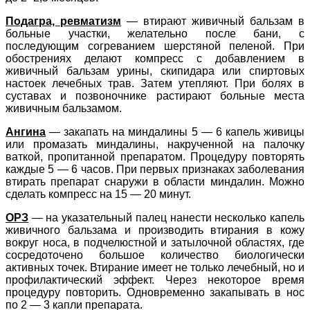
Подагра, ревматизм
— втирают живичный бальзам в
больные участки, желательно после бани, с
последующим согреванием шерстяной пеленой. При
обострениях делают компресс с добавлением в
живичный бальзам урины, скипидара или спиртовых
настоек лечебных трав. Затем утепляют. При болях в
суставах и позвоночнике растирают больные места
живичным бальзамом.
Ангина
— закапать на миндалины 5 — 6 капель живицы
или промазать миндалины, накрученной на палочку
ваткой, пропитанной препаратом. Процедуру повторять
каждые 5 — 6 часов. При первых признаках заболевания
втирать препарат снаружи в области миндалин. Можно
сделать компресс на 15 — 20 минут.
ОРЗ
— на указательный палец нанести несколько капель
живичного бальзама и производить втирания в кожу
вокруг носа, в подчелюстной и затылочной областях, где
сосредоточено большое количество биологически
активных точек. Втирание имеет не только лечебный, но и
профилактический эффект. Через некоторое время
процедуру повторить. Одновременно закапывать в нос
по 2 — 3 капли препарата.