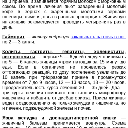
на 3 приёма, и запивается горячим молоком с морковным
соком. Во время лечения пьют заваренный молотый
кофе в зёрнах с жаренными молотыми зёрнами
пшеницы, ячменя, овса в равных пропорциях. Живичную
ингаляцию рекомендуется проводить четыре-пять раз в
день.
Гайморит
—
живицу кедровую
закапывать на ночь в нос
по 2 — 3 капли.
Колиты, гастриты, гепатиты, холециститы,
энтероколиты
— первые 5 — 6 дней следует принимать
по 5 — 6 капель живицы утром натощак за 15 минут до
еды. Если в организме не проявилось резких
отторгающих реакций, то дозу постепенно увеличить до
10 капель при трёхразовом приеме в промежутках
времени от 7 до 9 часов, 12 — 13 часов, 18 — 20 часов.
Продолжительность курса лечения 30 — 35 дней. Два —
три курса лечения помогают восстановить микрофлору
кишечника и избавить от дисбактериоза. Прием живицы
ведет к оздоровлению не только желудка и кишечника, но
и печени, поджелудочной железы и почек.
Язва желудка и двенадцатиперстной кишки
—
живичный бальзам принимается вовнутрь. Схема