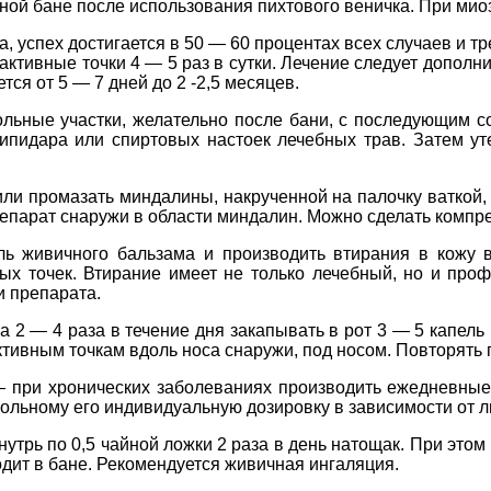
рной бане после использования пихтового веничка. При мио
а, успех достигается в 50 — 60 процентах всех случаев и т
активные точки 4 — 5 раз в сутки. Лечение следует дополн
ся от 5 — 7 дней до 2 -2,5 месяцев.
льные участки, желательно после бани, с последующим с
пидара или спиртовых настоек лечебных трав. Затем ут
ли промазать миндалины, накрученной на палочку ваткой,
епарат снаружи в области миндалин. Можно сделать компре
ь живичного бальзама и производить втирания в кожу во
ых точек. Втирание имеет не только лечебный, но и про
и препарата.
2 — 4 раза в течение дня закапывать в рот 3 — 5 капель 
ктивным точкам вдоль носа снаружи, под носом. Повторять пр
 при хронических заболеваниях производить ежедневные 
больному его индивидуальную дозировку в зависимости от 
рь по 0,5 чайной ложки 2 раза в день натощак. При этом 
дит в бане. Рекомендуется живичная ингаляция.