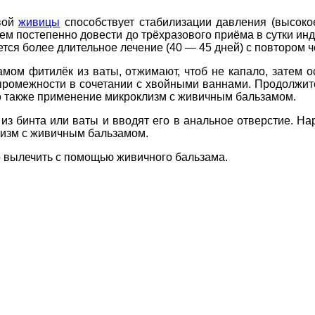
вой
живицы
способствует стабилизации давления (высоко
атем постепенно довести до трёхразового приёма в сутки и
ется более длительное лечение (40 — 45 дней) с повтором 
м фитилёк из ваты, отжимают, чтоб не капало, затем ос
промежности в сочетании с хвойными ваннами. Продолжит
о также применение микроклизм с живичным бальзамом.
 бинта или ваты и вводят его в анальное отверстие. Н
изм с живичным бальзамом.
о вылечить с помощью живичного бальзама.