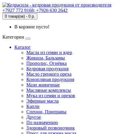
+7927 772 9168; +7926 630 2642
0 товар(ов) - 0 р.
В корзине пусто!
Категории
Каталог
Масла из семян и ядер
Живица, Бальзамы
Прополис, Огнёвка
Кедровая продукция
Масло грецкого ореха
Конопляная продукция
Мази живичные
Масляные комплексы
Мука из семян и орехов
Эфирные масла
Капли
Специи, Приправы
Другое
По назначению
Здоровый позвоночник
Пресс для отжима масла