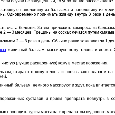
 Если случай не запущенный, то уплотнение рассасывается,
состоящую наполовину из бальзама и наполовину из меди
нь. Одновременно принимать живицу внутрь 3 раза в день 
сть очага болезни. Затем приложить компресс из бальза
ее 2 — 3 месяцев. Трещины на сосках лечатся путем смазыв
амом 2 — 3 раза в день. Обычно ранки заживают за 1 ден
осы
живичный бальзам, массируют кожу головы и держат 
 чистую (лучше распаренную) кожу в местах поражения.
ьзам, втирают в кожу головы и повязывают платком на
ней.
ичный бальзам, немного массируют и ждут, пока впитаетс
пораженных суставов и приём препарата вовнутрь в со
нью проводить курсы массажа с препаратом кедрового масл