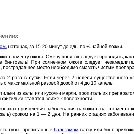
нению:
ром
, натощак, за 15-20 минут до еды по ¼ чайной ложки.
ить к месту ожога. Смену повязок следует проводить, как 
 бинтовать! При солнечном ожоге следует незамедлител
, пострадавшее место необходимо смазать чистым препарат
ла 2 раза в сутки. Если через 2 недели существенного 
ь с максимальной разовой дозой от 4 до 10 капель.
итильки из ваты или кусочки марли, пропитать их препарат
 фитильки ставятся ближе к поверхности.
изнаках проявления заболевания наложить на это место к
зать) сроком на 1 — 2 дня. На ранних стадиях заболеван
ость губы, пропитанные
бальзамом
ватку или бинт приложи