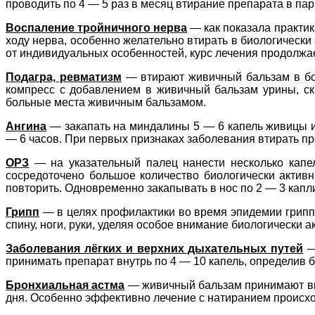
проводить по 4 — 5 раз в месяц втирание препарата в па
Воспаление тройничного нерва
— как показала практик
ходу нерва, особенно желательно втирать в биологически 
от индивидуальных особенностей, курс лечения продолжает
Подагра, ревматизм
— втирают живичный бальзам в бо
компресс с добавлением в живичный бальзам урины, ски
больные места живичным бальзамом.
Ангина
— закапать на миндалины 5 — 6 капель живицы и
— 6 часов. При первых признаках заболевания втирать пр
ОРЗ
— на указательный палец нанести несколько капел
сосредоточено большое количество биологически активн
повторить. Одновременно закапывать в нос по 2 — 3 капл
Грипп
— в целях профилактики во время эпидемии гриппа 
спину, ноги, руки, уделяя особое внимание биологически а
Заболевания лёгких и верхних дыхательных путей
—
принимать препарат внутрь по 4 — 10 капель, определив 
Бронхиальная астма
— живичный бальзам принимают внут
дня. Особенно эффективно лечение с натиранием происхо