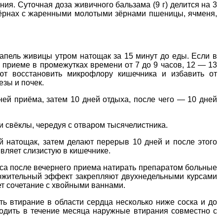
ния. Суточная доза живичного бальзама (9 г) делится на 3
зёрнах с жаренными молотыми зёрнами пшеницы, ячменя,
апель живицы утром натощак за 15 минут до еды. Если в
м приеме в промежутках времени от 7 до 9 часов, 12 — 13
ют восстановить микрофлору кишечника и избавить от
езы и почек.
ей приёма, затем 10 дней отдыха, после чего — 10 дней
и свёклы, чередуя с отваром тысячелистника.
 натощак, затем делают перерыв 10 дней и после этого
вляет слизистую в кишечнике.
аса после вечернего приема натирать препаратом больные
ложительный эффект закрепляют двухнедельными курсами
ет сочетание с хвойными ваннами.
ть втирание в области сердца несколько ниже соска и до
одить в течение месяца наружные втирания совместно с