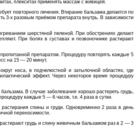
зитах, плекситах применять массаж с живицей.
ребует повторного лечения. Втирание бальзама делается по
ить 3-х разовым приёмом препарата внутрь. В зависимости
огреванием шерстяной пеленой. При обострениях делают
епляют. При болях в суставах и позвоночнике растирают
 пропитанной препаратом. Процедуру повторять каждые 5
сс на 15 — 20 минут.
круг носа, в подчелюстной и затылочной областях, где
филактический эффект. Через некоторое время процедуру
бальзама. В случае заболевания хорошо растереть грудь,
оцедуру каждые 5 — 6 часов, т.е. 4 раза в сутки.
растирания спины и груди. Одновременно 2 раза в день
личной переносимости.
растирают грудь и спину живичным бальзамом раз в 2 — 3