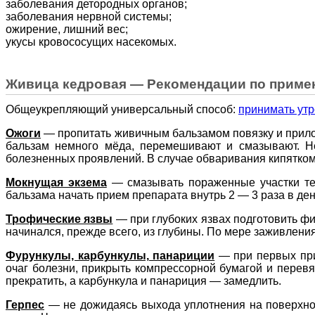
заболевания детородных органов;
заболевания нервной системы;
ожирение, лишний вес;
укусы кровососущих насекомых.
Живица кедровая — Рекомендации по приме
Общеукрепляющий универсальный способ:
принимать ут
Ожоги
—
пропитать живичным бальзамом повязку и прилож
бальзам немного мёда, перемешивают и смазывают. Не
болезненных проявлений. В случае обваривания кипятком
Мокнущая экзема
—
смазывать пораженные участки те
бальзама начать прием препарата внутрь 2 — 3 раза в ден
Трофические язвы
—
при глубоких язвах подготовить ф
начинался, прежде всего, из глубины. По мере заживления
Фурункулы, карбункулы, панариции
—
при первых пр
очаг болезни, прикрыть компрессорной бумагой и перевя
прекратить, а карбункула и панариция — замедлить.
Герпес
—
не дожидаясь выхода уплотнения на поверхн