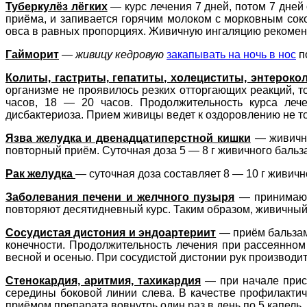
Туберкулёз лёгких
— курс лечения 7 дней, потом 7 дней 
приёма, и запивается горячим молоком с морковным со
овса в равных пропорциях. Живичную ингаляцию рекоменд
Гайморит
—
живицу кедровую
закапывать на ночь в нос
по
Колиты, гастриты, гепатиты, холециститы, энтероко
организме не проявилось резких отторгающих реакций, то
часов, 18 — 20 часов. Продолжительность курса леч
дисбактериоза. Прием живицы ведет к оздоровлению не то
Язва желудка и двенадцатиперстной кишки
— живичны
повторный приём. Суточная доза 5 — 8 г живичного бальз
Рак желудка
— суточная доза составляет 8 — 10 г живичн
Заболевания печени и желчного пузыря
— принимают 
повторяют десятидневный курс. Таким образом, живичный 
Сосудистая дистония и эндоартериит
— приём бальзама
конечности. Продолжительность лечения при рассеянно
весной и осенью. При сосудистой дистонии рук производ
Стенокардия, аритмия, тахикардия
— при начале прис
середины боковой линии слева. В качестве профилакти
приёмом препарата вовнутрь один раз в день по 5 капель.