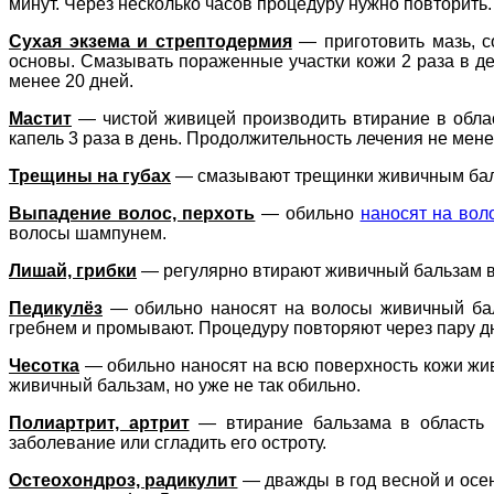
минут. Через несколько часов процедуру нужно повторить.
Сухая экзема и стрептодермия
— приготовить мазь, 
основы. Смазывать пораженные участки кожи 2 раза в де
менее 20 дней.
Мастит
— чистой живицей производить втирание в обла
капель 3 раза в день. Продолжительность лечения не мен
Трещины на губах
— смазывают трещинки живичным бальз
Выпадение волос, перхоть
— обильно
наносят на вол
волосы шампунем.
Лишай, грибки
— регулярно втирают живичный бальзам в
Педикулёз
— обильно наносят на волосы живичный бал
гребнем и промывают. Процедуру повторяют через пару д
Чесотка
— обильно наносят на всю поверхность кожи жив
живичный бальзам, но уже не так обильно.
Полиартрит, артрит
— втирание бальзама в область 
заболевание или сгладить его остроту.
Остеохондроз, радикулит
— дважды в год весной и осе