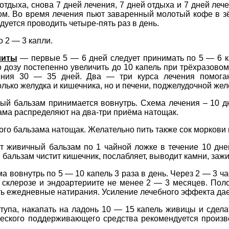
отдыха, снова 7 дней лечения, 7 дней отдыха и 7 дней лече
ком. Во время лечения пьют заваренный молотый кофе в 
уется проводить четыре-пять раз в день.
 2 — 3 капли.
литы
— первые 5 — 6 дней следует принимать по 5 — 6 к
 дозу постепенно увеличить до 10 капель при трёхразово
ения 30 — 35 дней. Два — три курса лечения помога
лько желудка и кишечника, но и печени, поджелудочной жел
й бальзам принимается вовнутрь. Схема лечения – 10 дн
ама распределяют на два-три приёма натощак.
ого бальзама натощак. Желательно пить также сок моркови 
живичный бальзам по 1 чайной ложке в течение 10 дней
бальзам чистит кишечник, послабляет, выводит камни, зажи
 вовнутрь по 5 — 10 капель 3 раза в день. Через 2 — 3 ч
м склерозе и эндоартериите не менее 2 — 3 месяцев. По
ить ежедневные натирания. Усиление лечебного эффекта да
тупа, накапать на ладонь 10 — 15 капель живицы и сдела
ческого поддерживающего средства рекомендуется произв