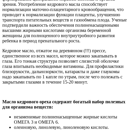
зрения. Употребление кедрового масла способствует
нормализации маточно-плацентарного кровообращения, что
приводит к нормализации функции плаценты, улучшению
транспорта питательных веществ и газообмена плода. Ученые
подтвердили важность обеспечения полиненасыщенными
высшими жирными кислотами организма беременной
женщины для полноценного внутриутробного развития
ребенка в период пренатального роста.
Кедровое масло, отжатое на деревянном (!!!) прессе,
единственное из всех масел, которое можно закапывать в
глаза. Его тонкая структура позволяет слизистой оболочке
глаза впитывать необходимые витамины. Для профилактики
близорукости, дальнозоркости, катаракты и даже глаукомы
надо закапывать по 1 капле по утрам, после чего полежать с
закрытыми глазами в течение 15-20 минут.
Масло кедрового ореха содержит богатый набор полезных
для организма веществ:
незаменимые полиненасыщенные жирные кислоты
ОМЕГА 3 и ОМЕГА 6.
олеиновую, линолевую, линоленовую кислоты.