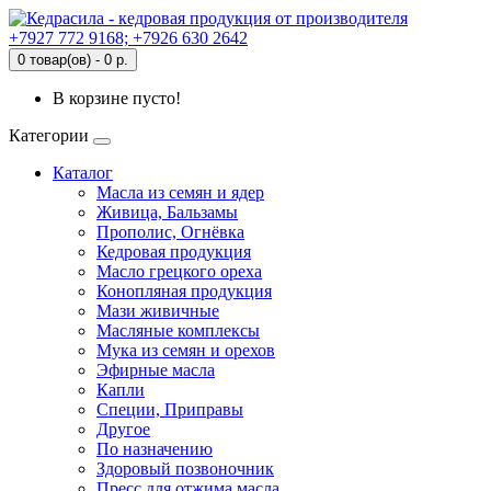
+7927 772 9168; +7926 630 2642
0 товар(ов) - 0 р.
В корзине пусто!
Категории
Каталог
Масла из семян и ядер
Живица, Бальзамы
Прополис, Огнёвка
Кедровая продукция
Масло грецкого ореха
Конопляная продукция
Мази живичные
Масляные комплексы
Мука из семян и орехов
Эфирные масла
Капли
Специи, Приправы
Другое
По назначению
Здоровый позвоночник
Пресс для отжима масла