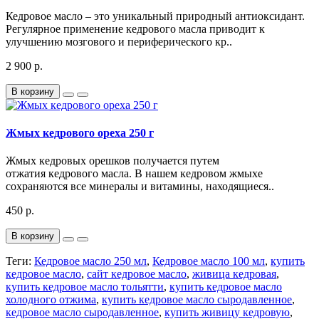
Кедровое масло – это уникальный природный антиоксидант.
Регулярное применение кедрового масла приводит к
улучшению мозгового и периферического кр..
2 900 р.
В корзину
Жмых кедрового ореха 250 г
Жмых кедровых орешков получается путем
отжатия кедрового масла. В нашем кедровом жмыхе
сохраняются все минералы и витамины, находящиеся..
450 р.
В корзину
Теги:
Кедровое масло 250 мл
,
Кедровое масло 100 мл
,
купить
кедровое масло
,
сайт кедровое масло
,
живица кедровая
,
купить кедровое масло тольятти
,
купить кедровое масло
холодного отжима
,
купить кедровое масло сыродавленное
,
кедровое масло сыродавленное
,
купить живицу кедровую
,