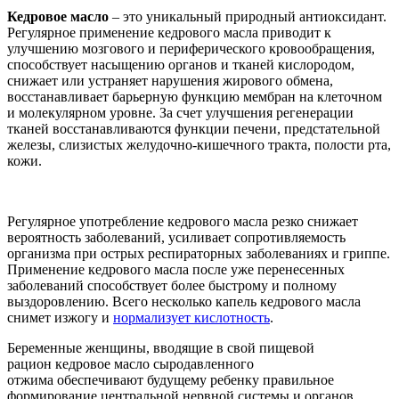
Кедровое масло
– это уникальный природный антиоксидант.
Регулярное применение кедрового масла приводит к
улучшению мозгового и периферического кровообращения,
способствует насыщению органов и тканей кислородом,
снижает или устраняет нарушения жирового обмена,
восстанавливает барьерную функцию мембран на клеточном
и молекулярном уровне. За счет улучшения регенерации
тканей восстанавливаются функции печени, предстательной
железы, слизистых желудочно-кишечного тракта, полости рта,
кожи.
Регулярное употребление кедрового масла резко снижает
вероятность заболеваний, усиливает сопротивляемость
организма при острых респираторных заболеваниях и гриппе.
Применение кедрового масла после уже перенесенных
заболеваний способствует более быстрому и полному
выздоровлению. Всего несколько капель кедрового масла
снимет изжогу и
нормализует кислотность
.
Беременные женщины, вводящие в свой пищевой
рацион кедровое масло сыродавленного
отжима обеспечивают будущему ребенку правильное
формирование центральной нервной системы и органов