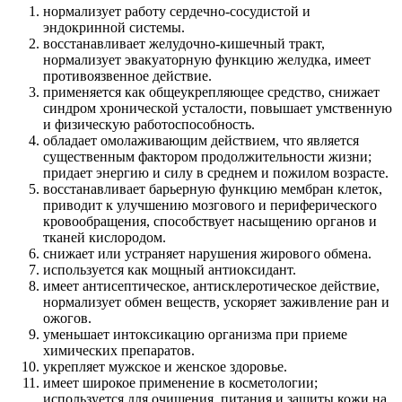
нормализует работу сердечно-сосудистой и
эндокринной системы.
восстанавливает желудочно-кишечный тракт,
нормализует эвакуаторную функцию желудка, имеет
противоязвенное действие.
применяется как общеукрепляющее средство, снижает
синдром хронической усталости, повышает умственную
и физическую работоспособность.
обладает омолаживающим действием, что является
существенным фактором продолжительности жизни;
придает энергию и силу в среднем и пожилом возрасте.
восстанавливает барьерную функцию мембран клеток,
приводит к улучшению мозгового и периферического
кровообращения, способствует насыщению органов и
тканей кислородом.
снижает или устраняет нарушения жирового обмена.
используется как мощный антиоксидант.
имеет антисептическое, антисклеротическое действие,
нормализует обмен веществ, ускоряет заживление ран и
ожогов.
уменьшает интоксикацию организма при приеме
химических препаратов.
укрепляет мужское и женское здоровье.
имеет широкое применение в косметологии;
используется для очищения, питания и защиты кожи на