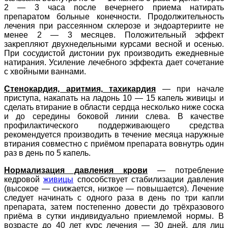
2 — 3 часа после вечернего приема натирать
препаратом больные конечности. Продолжительность
лечения при рассеянном склерозе и эндоартериите не
менее 2 — 3 месяцев. Положительный эффект
закрепляют двухнедельными курсами весной и осенью.
При сосудистой дистонии рук производить ежедневные
натирания. Усиление лечебного эффекта дает сочетание
с хвойными ваннами.
Стенокардия, аритмия, тахикардия
— при начале
приступа, накапать на ладонь 10 — 15 капель живицы и
сделать втирание в области сердца несколько ниже соска
и до середины боковой линии слева. В качестве
профилактического поддерживающего средства
рекомендуется производить в течение месяца наружные
втирания совместно с приёмом препарата вовнутрь один
раз в день по 5 капель.
Нормализация давления крови
— потребление
кедровой
живицы
способствует стабилизации давления
(высокое — снижается, низкое — повышается). Лечение
следует начинать с одного раза в день по три капли
препарата, затем постепенно довести до трёхразового
приёма в сутки индивидуально приемлемой нормы. В
возрасте до 40 лет курс лечения — 30 дней, для лиц