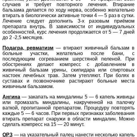
случаев и требует повторного лечения. Втирание
бальзама делается по ходу нерва, особенно желательно
втирать в биологически активные точки 4 — 5 раз в сутки.
Лечение следует дополнить 3-х разовым приёмом
препарата внутрь. В зависимости от индивидуальных
особенностей, курс лечения продолжается от 5 — 7 дней
до 2 -2,5 месяцев.
Подагра, ревматизм
— втирают живичный бальзам в
больные участки, желательно после бани, с
последующим согреванием шерстяной пеленой. При
обострениях делают компресс с добавлением в
живичный бальзам урины, скипидара или спиртовых
настоек лечебных трав. Затем утепляют. При болях в
суставах и позвоночнике растирают больные места
живичным бальзамом.
Ангина
— закапать на миндалины 5 — 6 капель живицы
или промазать миндалины, накрученной на палочку
ваткой, пропитанной препаратом. Процедуру повторять
каждые 5 — 6 часов. При первых признаках заболевания
втирать препарат снаружи в области миндалин. Можно
сделать компресс на 15 — 20 минут.
ОРЗ
— на указательный палец нанести несколько капель