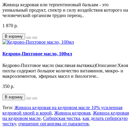
Живица кедровая или терпентиновый бальзам - это
уникальный продукт, спектр и силу воздействия которого на
человеческий организм трудно переоц..
1 870 р.
В корзину
Кедрово-Пихтовое масло, 100мл
Кедрово-Пихтовое масло (масляная вытяжка)Описание:Хвоя
пихты содержит большое количество витаминов, микро- и
макроэлементов, эфирных масел и биологиче..
350 р.
В корзину
Теги:
Живица кедровая на кедровом масле 10% усиленная
кедровой хвоей и корой
,
Живица кедровая
,
Живица кедровая
на кедровом масле
,
Сибирская чистка
,
как делать сибирскую
чистку
,
очищение организма от паразитов
,