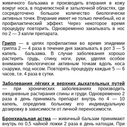
живичного бальзама и производить втирания в кожу
вокруг носа, в подчелюстной и затылочной областях, где
сосредоточено большое количество биологически
активных точек. Втирание имеет не только лечебный, но и
профилактический эффект. Через некоторое время
процедуру повторить. Одновременно закапывать в нос
по 2 — 3 капли препарата.
Грипп
— в целях профилактики во время эпидемии
гриппа 2 — 4 раза в течение дня закапывать в рот 3 — 5
капель бальзама. В случае заболевания хорошо
растереть грудь, спину, ноги, руки, уделяя особое
внимание биологически активным точкам вдоль носа
снаружи, под носом. Повторять процедуру каждые 5 — 6
часов, т.е. 4 раза в сутки.
Заболевания лёгких и верхних дыхательных путей
— при хронических заболеваниях производить
ежедневные растирания спины и груди. Одновременно 2
раза в день принимать препарат внутрь по 4 — 10
капель, определив больному его индивидуальную
дозировку в зависимости от личной переносимости.
Бронхиальная астма
— живичный бальзам принимают
внутрь по 0,5 чайной ложки 2 раза в день натощак. При