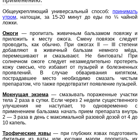
применению:
Общеукрепляющий универсальный способ:
принимать
утром
, натощак, за 15-20 минут до еды по ¼ чайной
ложки.
Ожоги
—
пропитать живичным бальзамом повязку и
приложить к месту ожога. Смену повязок следует
проводить, как обычно. При ожогах II — III степени
добавляют в живичный бальзам немного мёда,
перемешивают и смазывают. Не бинтовать! При
солнечном ожоге следует незамедлительно протереть
кожу смесью, что избавит от пузырей и болезненных
проявлений. В случае обваривания кипятком,
пострадавшее место необходимо смазать чистым
препаратом, что также предотвратит появление пузырей.
Мокнущая экзема
—
смазывать пораженные участки
тела 2 раза в сутки. Если через 2 недели существенного
улучшения не наступает, то одновременно с
применением бальзама начать прием препарата внутрь
2 — 3 раза в день с максимальной разовой дозой от 4 до
10 капель.
Трофические язвы
—
при глубоких язвах подготовить
фитильки из ваты или кусочки марли, пропитать их