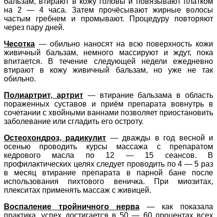
бальзам, втирают в кожу головы и повязывают платком
на 2 — 4 часа. Затем прочёсывают жирные волосы
частым гребнем и промывают. Процедуру повторяют
через пару дней.
Чесотка
— обильно наносят на всю поверхность кожи
живичный бальзам, немного массируют и ждут, пока
впитается. В течение следующей недели ежедневно
втирают в кожу живичный бальзам, но уже не так
обильно.
Полиартрит, артрит
— втирание бальзама в область
пораженных суставов и приём препарата вовнутрь в
сочетании с хвойными ваннами позволяет приостановить
заболевание или сгладить его остроту.
Остеохондроз, радикулит
— дважды в год весной и
осенью проводить курсы массажа с препаратом
кедрового масла по 12 — 15 сеансов. В
профилактических целях следует проводить по 4 — 5 раз
в месяц втирание препарата в парной бане после
использования пихтового веничка. При миозитах,
плекситах применять массаж с живицей.
Воспаление тройничного нерва
— как показала
практика, успех достигается в 50 — 60 процентах всех