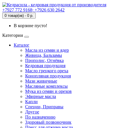
+7927 772 9168; +7926 630 2642
0 товар(ов) - 0 р.
В корзине пусто!
Категории
Каталог
Масла из семян и ядер
Живица, Бальзамы
Прополис, Огнёвка
Кедровая продукция
Масло грецкого ореха
Конопляная продукция
Мази живичные
Масляные комплексы
Мука из семян и орехов
Эфирные масла
Капли
Специи, Приправы
Другое
По назначению
Здоровый позвоночник
Пресс для отжима масла