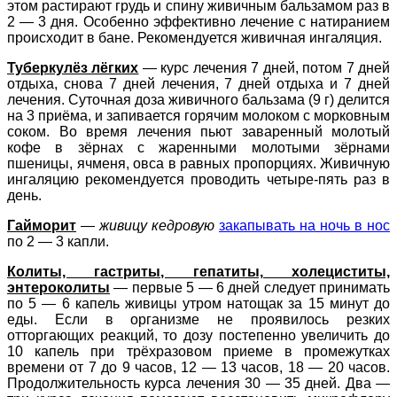
этом растирают грудь и спину живичным бальзамом раз в
2 — 3 дня. Особенно эффективно лечение с натиранием
происходит в бане. Рекомендуется живичная ингаляция.
Туберкулёз лёгких
— курс лечения 7 дней, потом 7 дней
отдыха, снова 7 дней лечения, 7 дней отдыха и 7 дней
лечения. Суточная доза живичного бальзама (9 г) делится
на 3 приёма, и запивается горячим молоком с морковным
соком. Во время лечения пьют заваренный молотый
кофе в зёрнах с жаренными молотыми зёрнами
пшеницы, ячменя, овса в равных пропорциях. Живичную
ингаляцию рекомендуется проводить четыре-пять раз в
день.
Гайморит
—
живицу кедровую
закапывать на ночь в нос
по 2 — 3 капли.
Колиты, гастриты, гепатиты, холециститы,
энтероколиты
— первые 5 — 6 дней следует принимать
по 5 — 6 капель живицы утром натощак за 15 минут до
еды. Если в организме не проявилось резких
отторгающих реакций, то дозу постепенно увеличить до
10 капель при трёхразовом приеме в промежутках
времени от 7 до 9 часов, 12 — 13 часов, 18 — 20 часов.
Продолжительность курса лечения 30 — 35 дней. Два —