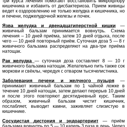
три курса лечения помогают восстановить микрофлору
кишечника и избавить от дисбактериоза. Прием живицы
ведет к оздоровлению не только желудка и кишечника, но
и печени, поджелудочной железы и почек.
Язва желудка и двенадцатиперстной кишки
—
живичный бальзам принимается вовнутрь. Схема
лечения – 10 дней приёма, затем 10 дней отдыха, после
чего — 10 дней повторный приём. Суточная доза 5 — 8 г
живичного бальзама распределяют на два-три приёма
натощак.
Рак желудка
— суточная доза составляет 8 — 10 г
живичного бальзама натощак. Желательно пить также сок
моркови и свёклы, чередуя с отваром тысячелистника.
Заболевания печени и желчного пузыря
—
принимают живичный бальзам по 1 чайной ложке в
течение 10 дней натощак, затем делают перерыв 10 дней
и после этого повторяют десятидневный курс. Таким
образом, живичный бальзам чистит кишечник,
послабляет, выводит камни, заживляет слизистую в
кишечнике.
Сосудистая дистония и эндоартериит
— приём
бальзама вовнутрь по 5 — 10 капель 3 раза в день. Через