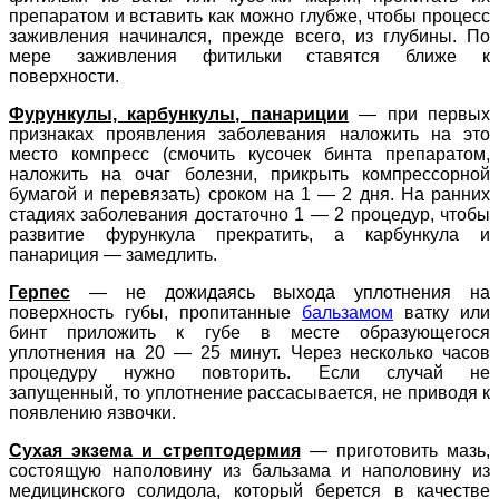
препаратом и вставить как можно глубже, чтобы процесс
заживления начинался, прежде всего, из глубины. По
мере заживления фитильки ставятся ближе к
поверхности.
Фурункулы, карбункулы, панариции
—
при первых
признаках проявления заболевания наложить на это
место компресс (смочить кусочек бинта препаратом,
наложить на очаг болезни, прикрыть компрессорной
бумагой и перевязать) сроком на 1 — 2 дня. На ранних
стадиях заболевания достаточно 1 — 2 процедур, чтобы
развитие фурункула прекратить, а карбункула и
панариция — замедлить.
Герпес
—
не дожидаясь выхода уплотнения на
поверхность губы, пропитанные
бальзамом
ватку или
бинт приложить к губе в месте образующегося
уплотнения на 20 — 25 минут. Через несколько часов
процедуру нужно повторить. Если случай не
запущенный, то уплотнение рассасывается, не приводя к
появлению язвочки.
Сухая экзема и стрептодермия
— приготовить мазь,
состоящую наполовину из бальзама и наполовину из
медицинского солидола, который берется в качестве