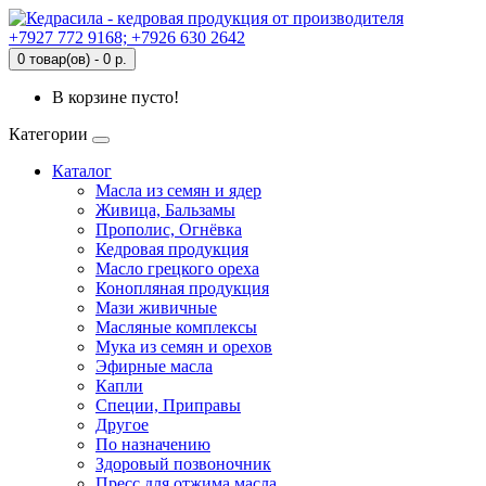
+7927 772 9168; +7926 630 2642
0 товар(ов) - 0 р.
В корзине пусто!
Категории
Каталог
Масла из семян и ядер
Живица, Бальзамы
Прополис, Огнёвка
Кедровая продукция
Масло грецкого ореха
Конопляная продукция
Мази живичные
Масляные комплексы
Мука из семян и орехов
Эфирные масла
Капли
Специи, Приправы
Другое
По назначению
Здоровый позвоночник
Пресс для отжима масла