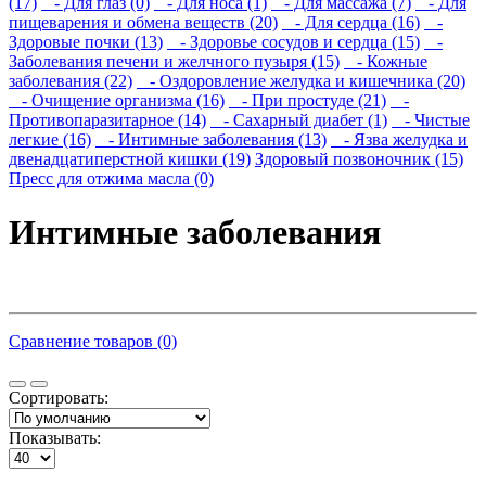
(17)
- Для глаз (0)
- Для носа (1)
- Для массажа (7)
- Для
пищеварения и обмена веществ (20)
- Для сердца (16)
-
Здоровые почки (13)
- Здоровье сосудов и сердца (15)
-
Заболевания печени и желчного пузыря (15)
- Кожные
заболевания (22)
- Оздоровление желудка и кишечника (20)
- Очищение организма (16)
- При простуде (21)
-
Противопаразитарное (14)
- Сахарный диабет (1)
- Чистые
легкие (16)
- Интимные заболевания (13)
- Язва желудка и
двенадцатиперстной кишки (19)
Здоровый позвоночник (15)
Пресс для отжима масла (0)
Интимные заболевания
Сравнение товаров (0)
Сортировать:
Показывать: