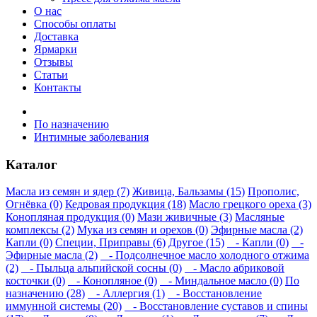
О нас
Способы оплаты
Доставка
Ярмарки
Отзывы
Статьи
Контакты
По назначению
Интимные заболевания
Каталог
Масла из семян и ядер (7)
Живица, Бальзамы (15)
Прополис,
Огнёвка (0)
Кедровая продукция (18)
Масло грецкого ореха (3)
Конопляная продукция (0)
Мази живичные (3)
Масляные
комплексы (2)
Мука из семян и орехов (0)
Эфирные масла (2)
Капли (0)
Специи, Приправы (6)
Другое (15)
- Капли (0)
-
Эфирные масла (2)
- Подсолнечное масло холодного отжима
(2)
- Пыльца альпийской сосны (0)
- Масло абриковой
косточки (0)
- Конопляное (0)
- Миндальное масло (0)
По
назначению (28)
- Аллергия (1)
- Восстановление
иммунной системы (20)
- Восстановление суставов и спины