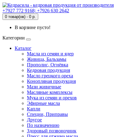
+7927 772 9168; +7926 630 2642
0 товар(ов) - 0 р.
В корзине пусто!
Категории
Каталог
Масла из семян и ядер
Живица, Бальзамы
Прополис, Огнёвка
Кедровая продукция
Масло грецкого ореха
Конопляная продукция
Мази живичные
Масляные комплексы
Мука из семян и орехов
Эфирные масла
Капли
Специи, Приправы
Другое
По назначению
Здоровый позвоночник
Пресс для отжима масла