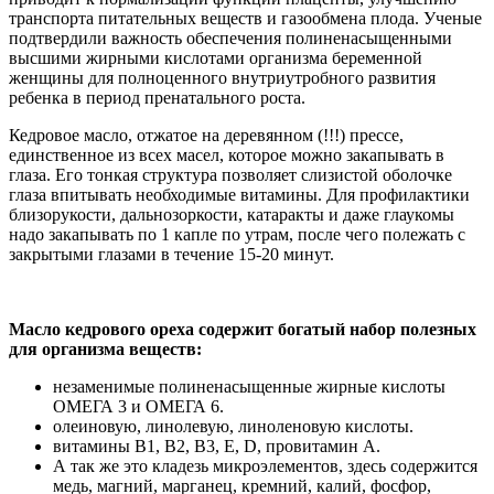
транспорта питательных веществ и газообмена плода. Ученые
подтвердили важность обеспечения полиненасыщенными
высшими жирными кислотами организма беременной
женщины для полноценного внутриутробного развития
ребенка в период пренатального роста.
Кедровое масло, отжатое на деревянном (!!!) прессе,
единственное из всех масел, которое можно закапывать в
глаза. Его тонкая структура позволяет слизистой оболочке
глаза впитывать необходимые витамины. Для профилактики
близорукости, дальнозоркости, катаракты и даже глаукомы
надо закапывать по 1 капле по утрам, после чего полежать с
закрытыми глазами в течение 15-20 минут.
Масло кедрового ореха содержит богатый набор полезных
для организма веществ:
незаменимые полиненасыщенные жирные кислоты
ОМЕГА 3 и ОМЕГА 6.
олеиновую, линолевую, линоленовую кислоты.
витамины В1, В2, В3, Е, D, провитамин А.
А так же это кладезь микроэлементов, здесь содержится
медь, магний, марганец, кремний, калий, фосфор,