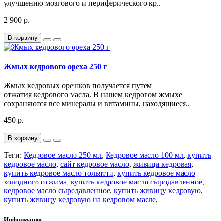
улучшению мозгового и периферического кр..
2 900 р.
В корзину
Жмых кедрового ореха 250 г
Жмых кедровых орешков получается путем
отжатия кедрового масла. В нашем кедровом жмыхе
сохраняются все минералы и витамины, находящиеся..
450 р.
В корзину
Теги:
Кедровое масло 250 мл
,
Кедровое масло 100 мл
,
купить
кедровое масло
,
сайт кедровое масло
,
живица кедровая
,
купить кедровое масло тольятти
,
купить кедровое масло
холодного отжима
,
купить кедровое масло сыродавленное
,
кедровое масло сыродавленное
,
купить живицу кедровую
,
купить живицу кедровую на кедровом масле
,
Информация