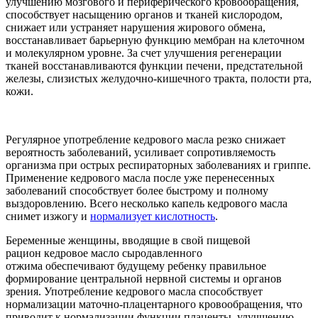
улучшению мозгового и периферического кровообращения,
способствует насыщению органов и тканей кислородом,
снижает или устраняет нарушения жирового обмена,
восстанавливает барьерную функцию мембран на клеточном
и молекулярном уровне. За счет улучшения регенерации
тканей восстанавливаются функции печени, предстательной
железы, слизистых желудочно-кишечного тракта, полости рта,
кожи.
Регулярное употребление кедрового масла резко снижает
вероятность заболеваний, усиливает сопротивляемость
организма при острых респираторных заболеваниях и гриппе.
Применение кедрового масла после уже перенесенных
заболеваний способствует более быстрому и полному
выздоровлению. Всего несколько капель кедрового масла
снимет изжогу и
нормализует кислотность
.
Беременные женщины, вводящие в свой пищевой
рацион кедровое масло сыродавленного
отжима обеспечивают будущему ребенку правильное
формирование центральной нервной системы и органов
зрения. Употребление кедрового масла способствует
нормализации маточно-плацентарного кровообращения, что
приводит к нормализации функции плаценты, улучшению