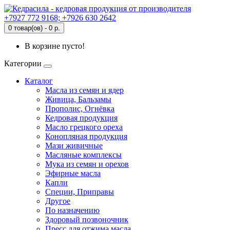
+7927 772 9168; +7926 630 2642
0 товар(ов) - 0 р.
В корзине пусто!
Категории
Каталог
Масла из семян и ядер
Живица, Бальзамы
Прополис, Огнёвка
Кедровая продукция
Масло грецкого ореха
Конопляная продукция
Мази живичные
Масляные комплексы
Мука из семян и орехов
Эфирные масла
Капли
Специи, Приправы
Другое
По назначению
Здоровый позвоночник
Пресс для отжима масла