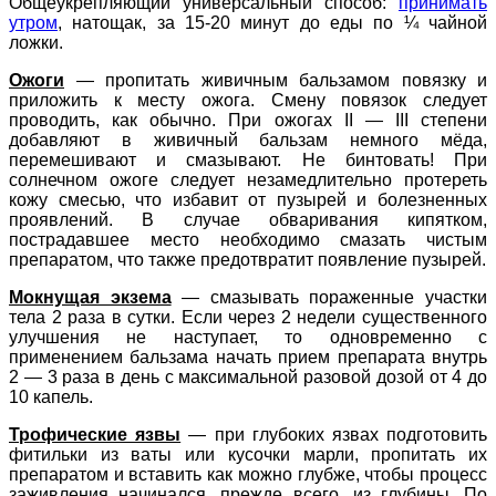
Общеукрепляющий универсальный способ:
принимать
утром
, натощак, за 15-20 минут до еды по ¼ чайной
ложки.
Ожоги
—
пропитать живичным бальзамом повязку и
приложить к месту ожога. Смену повязок следует
проводить, как обычно. При ожогах II — III степени
добавляют в живичный бальзам немного мёда,
перемешивают и смазывают. Не бинтовать! При
солнечном ожоге следует незамедлительно протереть
кожу смесью, что избавит от пузырей и болезненных
проявлений. В случае обваривания кипятком,
пострадавшее место необходимо смазать чистым
препаратом, что также предотвратит появление пузырей.
Мокнущая экзема
—
смазывать пораженные участки
тела 2 раза в сутки. Если через 2 недели существенного
улучшения не наступает, то одновременно с
применением бальзама начать прием препарата внутрь
2 — 3 раза в день с максимальной разовой дозой от 4 до
10 капель.
Трофические язвы
—
при глубоких язвах подготовить
фитильки из ваты или кусочки марли, пропитать их
препаратом и вставить как можно глубже, чтобы процесс
заживления начинался, прежде всего, из глубины. По