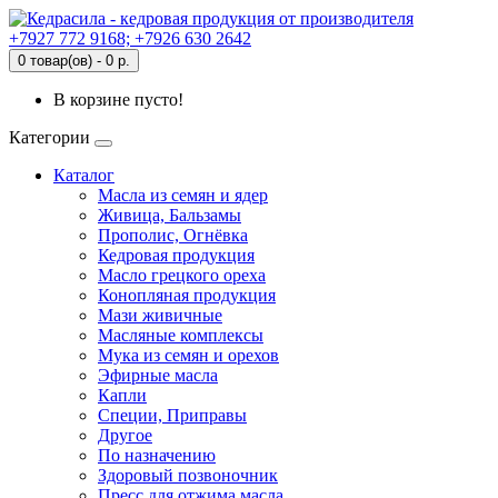
+7927 772 9168; +7926 630 2642
0 товар(ов) - 0 р.
В корзине пусто!
Категории
Каталог
Масла из семян и ядер
Живица, Бальзамы
Прополис, Огнёвка
Кедровая продукция
Масло грецкого ореха
Конопляная продукция
Мази живичные
Масляные комплексы
Мука из семян и орехов
Эфирные масла
Капли
Специи, Приправы
Другое
По назначению
Здоровый позвоночник
Пресс для отжима масла