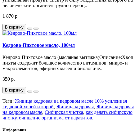
человеческий организм трудно переоц..
1 870 р.
В корзину
Кедрово-Пихтовое масло, 100мл
Кедрово-Пихтовое масло (масляная вытяжка)Описание:Хвоя
пихты содержит большое количество витаминов, микро- и
макроэлементов, эфирных масел и биологиче..
350 р.
В корзину
Теги:
Живица кедровая на кедровом масле 10% усиленная
кедровой хвоей и корой
,
Живица кедровая
,
Живица кедровая
на кедровом масле
,
Сибирская чистка
,
как делать сибирскую
чистку
,
очищение организма от паразитов
,
Информация