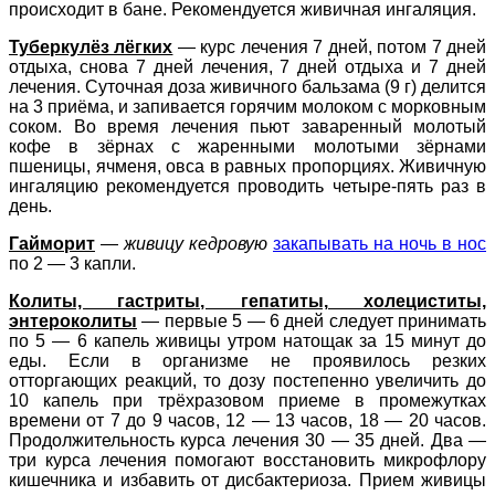
происходит в бане. Рекомендуется живичная ингаляция.
Туберкулёз лёгких
— курс лечения 7 дней, потом 7 дней
отдыха, снова 7 дней лечения, 7 дней отдыха и 7 дней
лечения. Суточная доза живичного бальзама (9 г) делится
на 3 приёма, и запивается горячим молоком с морковным
соком. Во время лечения пьют заваренный молотый
кофе в зёрнах с жаренными молотыми зёрнами
пшеницы, ячменя, овса в равных пропорциях. Живичную
ингаляцию рекомендуется проводить четыре-пять раз в
день.
Гайморит
—
живицу кедровую
закапывать на ночь в нос
по 2 — 3 капли.
Колиты, гастриты, гепатиты, холециститы,
энтероколиты
— первые 5 — 6 дней следует принимать
по 5 — 6 капель живицы утром натощак за 15 минут до
еды. Если в организме не проявилось резких
отторгающих реакций, то дозу постепенно увеличить до
10 капель при трёхразовом приеме в промежутках
времени от 7 до 9 часов, 12 — 13 часов, 18 — 20 часов.
Продолжительность курса лечения 30 — 35 дней. Два —
три курса лечения помогают восстановить микрофлору
кишечника и избавить от дисбактериоза. Прием живицы