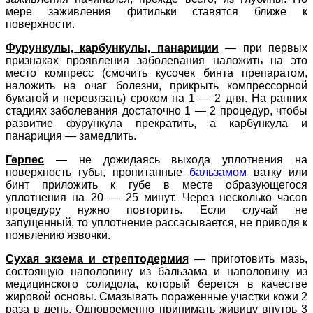
мере заживления фитильки ставятся ближе к
поверхности.
Фурункулы, карбункулы, панариции
—
при первых
признаках проявления заболевания наложить на это
место компресс (смочить кусочек бинта препаратом,
наложить на очаг болезни, прикрыть компрессорной
бумагой и перевязать) сроком на 1 — 2 дня. На ранних
стадиях заболевания достаточно 1 — 2 процедур, чтобы
развитие фурункула прекратить, а карбункула и
панариция — замедлить.
Герпес
—
не дожидаясь выхода уплотнения на
поверхность губы, пропитанные
бальзамом
ватку или
бинт приложить к губе в месте образующегося
уплотнения на 20 — 25 минут. Через несколько часов
процедуру нужно повторить. Если случай не
запущенный, то уплотнение рассасывается, не приводя к
появлению язвочки.
Сухая экзема и стрептодермия
— приготовить мазь,
состоящую наполовину из бальзама и наполовину из
медицинского солидола, который берется в качестве
жировой основы. Смазывать пораженные участки кожи 2
раза в день. Одновременно принимать живицу внутрь 3