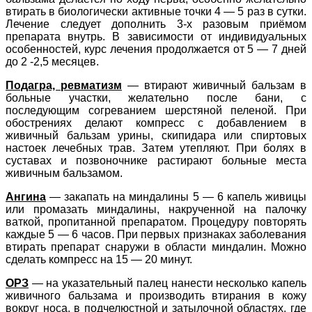
втирать в биологически активные точки 4 — 5 раз в сутки.
Лечение следует дополнить 3-х разовым приёмом
препарата внутрь. В зависимости от индивидуальных
особенностей, курс лечения продолжается от 5 — 7 дней
до 2 -2,5 месяцев.
Подагра, ревматизм
— втирают живичный бальзам в
больные участки, желательно после бани, с
последующим согреванием шерстяной пеленой. При
обострениях делают компресс с добавлением в
живичный бальзам урины, скипидара или спиртовых
настоек лечебных трав. Затем утепляют. При болях в
суставах и позвоночнике растирают больные места
живичным бальзамом.
Ангина
— закапать на миндалины 5 — 6 капель живицы
или промазать миндалины, накрученной на палочку
ваткой, пропитанной препаратом. Процедуру повторять
каждые 5 — 6 часов. При первых признаках заболевания
втирать препарат снаружи в области миндалин. Можно
сделать компресс на 15 — 20 минут.
ОРЗ
— на указательный палец нанести несколько капель
живичного бальзама и производить втирания в кожу
вокруг носа, в подчелюстной и затылочной областях, где