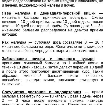
ведет к оздоровлению не только желудка и кишечника, но
и печени, поджелудочной железы и почек.
Язва желудка и двенадцатиперстной кишки
—
живичный бальзам принимается вовнутрь. Схема
лечения – 10 дней приёма, затем 10 дней отдыха, после
чего — 10 дней повторный приём. Суточная доза 5 — 8 г
живичного бальзама распределяют на два-три приёма
натощак.
Рак желудка
— суточная доза составляет 8 — 10 г
живичного бальзама натощак. Желательно пить также сок
моркови и свёклы, чередуя с отваром тысячелистника.
Заболевания печени и желчного пузыря
—
принимают живичный бальзам по 1 чайной ложке в
течение 10 дней натощак, затем делают перерыв 10 дней
и после этого повторяют десятидневный курс. Таким
образом, живичный бальзам чистит кишечник,
послабляет, выводит камни, заживляет слизистую в
кишечнике.
Сосудистая дистония и эндоартериит
— приём
бальзама вовнутрь по 5 — 10 капель 3 раза в день. Через
2 — 3 часа после вечернего приема натирать
препаратом больные конечности. Продолжительность