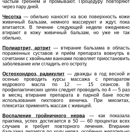
частым гребнем и промывают. Процедуру повторяют
через пару дней.
Чесотка
— обильно наносят на всю поверхность кожи
живичный бальзам, немного массируют и ждут, пока
впитается. В течение следующей недели ежедневно
втирают в кожу живичный бальзам, но уже не так
обильно.
Полиартрит, артрит
— втирание бальзама в область
пораженных суставов и приём препарата вовнутрь в
сочетании с хвойными ваннами позволяет приостановить
заболевание или сгладить его остроту.
Остеохондроз, радикулит
— дважды в год весной и
осенью проводить курсы массажа с препаратом
кедрового масла по 12 — 15 сеансов. В
профилактических целях следует проводить по 4 — 5 раз
в месяц втирание препарата в парной бане после
использования пихтового веничка. При миозитах,
плекситах применять массаж с живицей.
Воспаление тройничного нерва
— как показала
практика, успех достигается в 50 — 60 процентах всех
случаев и требует повторного лечения. Втирание
бальзама делается по ходу нерва, особенно желательно