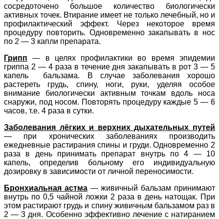
сосредоточено большое количество биологически
активных точек. Втирание имеет не только лечебный, но и
профилактический эффект. Через некоторое время
процедуру повторить. Одновременно закапывать в нос
по 2 — 3 капли препарата.
Грипп
— в целях профилактики во время эпидемии
гриппа 2 — 4 раза в течение дня закапывать в рот 3 — 5
капель бальзама. В случае заболевания хорошо
растереть грудь, спину, ноги, руки, уделяя особое
внимание биологически активным точкам вдоль носа
снаружи, под носом. Повторять процедуру каждые 5 — 6
часов, т.е. 4 раза в сутки.
Заболевания лёгких и верхних дыхательных путей
— при хронических заболеваниях производить
ежедневные растирания спины и груди. Одновременно 2
раза в день принимать препарат внутрь по 4 — 10
капель, определив больному его индивидуальную
дозировку в зависимости от личной переносимости.
Бронхиальная астма
— живичный бальзам принимают
внутрь по 0,5 чайной ложки 2 раза в день натощак. При
этом растирают грудь и спину живичным бальзамом раз в
2 — 3 дня. Особенно эффективно лечение с натиранием