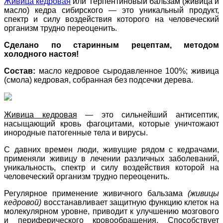
Живица кедровая
или Терпентиновый бальзам (живица и
масло) кедра сибирского — это уникальный продукт,
спектр и силу воздействия которого на человеческий
организм трудно переоценить.
Сделано по старинным рецептам, методом
холодного настоя!
Состав:
масло кедровое сыродавленное 100%; живица
(смола) кедровая, собранная без подсечки дерева.
Живица кедровая
— это сильнейший антисептик,
насыщающий кровь фагоцитами, которые уничтожают
инородные патогенные тела и вирусы.
С давних времен люди, живущие рядом с кедрачами,
применяли живицу в лечении различных заболеваний,
уникальность, спектр и силу воздействия которой на
человеческий организм трудно переоценить.
Регулярное применение живичного бальзама
(живицы
кедровой)
восстанавливает защитную функцию клеток на
молекулярном уровне, приводит к улучшению мозгового
и периферического кровообращения. Способствует