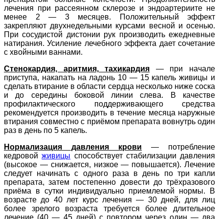
лечения при рассеянном склерозе и эндоартериите не
менее 2 — 3 месяцев. Положительный эффект
закрепляют двухнедельными курсами весной и осенью.
При сосудистой дистонии рук производить ежедневные
натирания. Усиление лечебного эффекта дает сочетание
с хвойными ваннами.
Стенокардия, аритмия, тахикардия
— при начале
приступа, накапать на ладонь 10 — 15 капель живицы и
сделать втирание в области сердца несколько ниже соска
и до середины боковой линии слева. В качестве
профилактического поддерживающего средства
рекомендуется производить в течение месяца наружные
втирания совместно с приёмом препарата вовнутрь один
раз в день по 5 капель.
Нормализация давления крови
— потребление
кедровой
живицы
способствует стабилизации давления
(высокое — снижается, низкое — повышается). Лечение
следует начинать с одного раза в день по три капли
препарата, затем постепенно довести до трёхразового
приёма в сутки индивидуально приемлемой нормы. В
возрасте до 40 лет курс лечения — 30 дней, для лиц
более зрелого возраста требуется более длительное
лечение (40 — 45 дней) с повтором через один — два