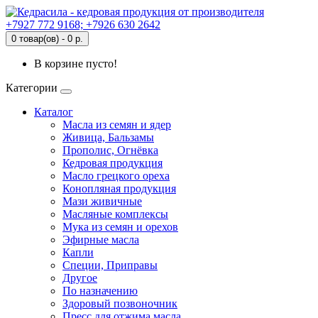
+7927 772 9168; +7926 630 2642
0 товар(ов) - 0 р.
В корзине пусто!
Категории
Каталог
Масла из семян и ядер
Живица, Бальзамы
Прополис, Огнёвка
Кедровая продукция
Масло грецкого ореха
Конопляная продукция
Мази живичные
Масляные комплексы
Мука из семян и орехов
Эфирные масла
Капли
Специи, Приправы
Другое
По назначению
Здоровый позвоночник
Пресс для отжима масла