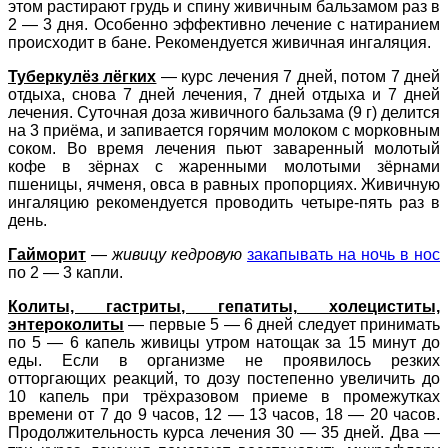
этом растирают грудь и спину живичным бальзамом раз в
2 — 3 дня. Особенно эффективно лечение с натиранием
происходит в бане. Рекомендуется живичная ингаляция.
Туберкулёз лёгких
— курс лечения 7 дней, потом 7 дней
отдыха, снова 7 дней лечения, 7 дней отдыха и 7 дней
лечения. Суточная доза живичного бальзама (9 г) делится
на 3 приёма, и запивается горячим молоком с морковным
соком. Во время лечения пьют заваренный молотый
кофе в зёрнах с жаренными молотыми зёрнами
пшеницы, ячменя, овса в равных пропорциях. Живичную
ингаляцию рекомендуется проводить четыре-пять раз в
день.
Гайморит
—
живицу кедровую
закапывать на ночь в нос
по 2 — 3 капли.
Колиты, гастриты, гепатиты, холециститы,
энтероколиты
— первые 5 — 6 дней следует принимать
по 5 — 6 капель живицы утром натощак за 15 минут до
еды. Если в организме не проявилось резких
отторгающих реакций, то дозу постепенно увеличить до
10 капель при трёхразовом приеме в промежутках
времени от 7 до 9 часов, 12 — 13 часов, 18 — 20 часов.
Продолжительность курса лечения 30 — 35 дней. Два —