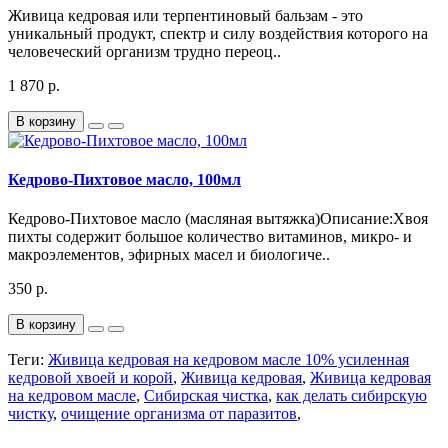
Живица кедровая или терпентиновый бальзам - это
уникальный продукт, спектр и силу воздействия которого на
человеческий организм трудно переоц..
1 870 р.
В корзину
Кедрово-Пихтовое масло, 100мл
Кедрово-Пихтовое масло (масляная вытяжка)Описание:Хвоя
пихты содержит большое количество витаминов, микро- и
макроэлементов, эфирных масел и биологиче..
350 р.
В корзину
Теги:
Живица кедровая на кедровом масле 10% усиленная
кедровой хвоей и корой
,
Живица кедровая
,
Живица кедровая
на кедровом масле
,
Сибирская чистка
,
как делать сибирскую
чистку
,
очищение организма от паразитов
,