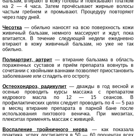
бальзам, втирают в кожу головы и повязывают платком
на 2 — 4 часа. Затем прочёсывают жирные волосы
частым гребнем и промывают. Процедуру повторяют
через пару дней.
Чесотка
— обильно наносят на всю поверхность кожи
живичный бальзам, немного массируют и ждут, пока
впитается. В течение следующей недели ежедневно
втирают в кожу живичный бальзам, но уже не так
обильно.
Полиартрит, артрит
— втирание бальзама в область
пораженных суставов и приём препарата вовнутрь в
сочетании с хвойными ваннами позволяет приостановить
заболевание или сгладить его остроту.
Остеохондроз, радикулит
— дважды в год весной и
осенью проводить курсы массажа с препаратом
кедрового масла по 12 — 15 сеансов. В
профилактических целях следует проводить по 4 — 5 раз
в месяц втирание препарата в парной бане после
использования пихтового веничка. При миозитах,
плекситах применять массаж с живицей.
Воспаление тройничного нерва
— как показала
практика, успех достигается в 50 — 60 процентах всех