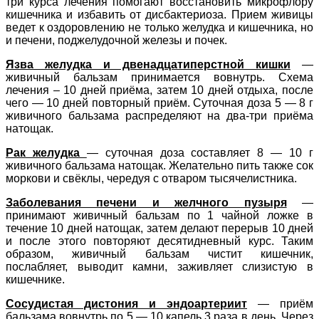
три курса лечения помогают восстановить микрофлору
кишечника и избавить от дисбактериоза. Прием живицы
ведет к оздоровлению не только желудка и кишечника, но
и печени, поджелудочной железы и почек.
Язва желудка и двенадцатиперстной кишки
—
живичный бальзам принимается вовнутрь. Схема
лечения – 10 дней приёма, затем 10 дней отдыха, после
чего — 10 дней повторный приём. Суточная доза 5 — 8 г
живичного бальзама распределяют на два-три приёма
натощак.
Рак желудка
— суточная доза составляет 8 — 10 г
живичного бальзама натощак. Желательно пить также сок
моркови и свёклы, чередуя с отваром тысячелистника.
Заболевания печени и желчного пузыря
—
принимают живичный бальзам по 1 чайной ложке в
течение 10 дней натощак, затем делают перерыв 10 дней
и после этого повторяют десятидневный курс. Таким
образом, живичный бальзам чистит кишечник,
послабляет, выводит камни, заживляет слизистую в
кишечнике.
Сосудистая дистония и эндоартериит
— приём
бальзама вовнутрь по 5 — 10 капель 3 раза в день. Через