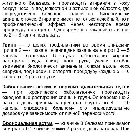
живичного бальзама и производить втирания в кожу
вокруг носа, в подчелюстной и затылочной областях, где
сосредоточено большое количество биологически
активных точек. Втирание имеет не только лечебный, но и
профилактический эффект. Через некоторое время
процедуру повторить. Одновременно закапывать в нос
по 2 — 3 капли препарата.
Грипп
— в целях профилактики во время эпидемии
гриппа 2 — 4 раза в течение дня закапывать в рот 3 — 5
капель бальзама. В случае заболевания хорошо
растереть грудь, спину, ноги, руки, уделяя особое
внимание биологически активным точкам вдоль носа
снаружи, под носом. Повторять процедуру каждые 5 — 6
часов, т.е. 4 раза в сутки.
Заболевания лёгких и верхних дыхательных путей
— при хронических заболеваниях производить
ежедневные растирания спины и груди. Одновременно 2
раза в день принимать препарат внутрь по 4 — 10
капель, определив больному его индивидуальную
дозировку в зависимости от личной переносимости.
Бронхиальная астма
— живичный бальзам принимают
внутрь по 0,5 чайной ложки 2 раза в день натощак. При