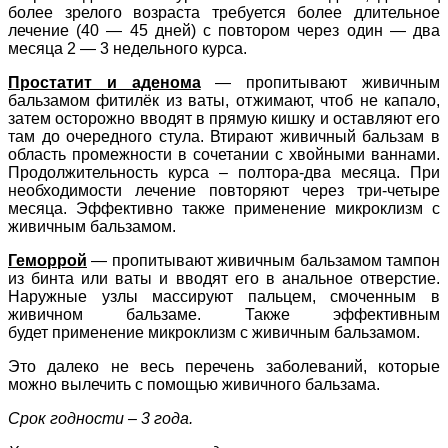
более зрелого возраста требуется более длительное
лечение (40 — 45 дней) с повтором через один — два
месяца 2 — 3 недельного курса.
Простатит и аденома
— пропитывают живичным
бальзамом фитилёк из ваты, отжимают, чтоб не капало,
затем осторожно вводят в прямую кишку и оставляют его
там до очередного стула. Втирают живичный бальзам в
область промежности в сочетании с хвойными ваннами.
Продолжительность курса – полтора-два месяца. При
необходимости лечение повторяют через три-четыре
месяца. Эффективно также применение микроклизм с
живичным бальзамом.
Геморрой
— пропитывают живичным бальзамом тампон
из бинта или ваты и вводят его в анальное отверстие.
Наружные узлы массируют пальцем, смоченным в
живичном бальзаме. Также эффективным
будет
применение микроклизм с живичным бальзамом.
Это далеко не весь перечень заболеваний, которые
можно вылечить с помощью живичного бальзама.
Срок годности – 3 года.