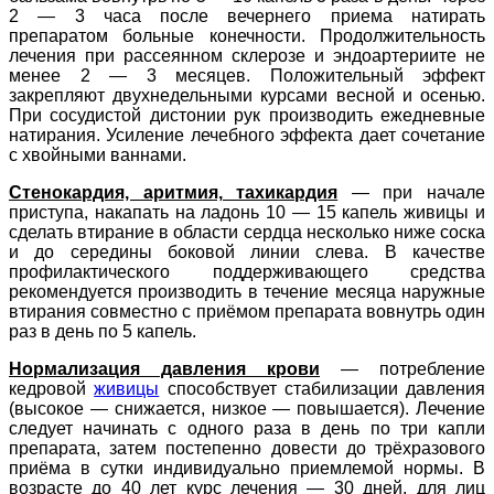
2 — 3 часа после вечернего приема натирать
препаратом больные конечности. Продолжительность
лечения при рассеянном склерозе и эндоартериите не
менее 2 — 3 месяцев. Положительный эффект
закрепляют двухнедельными курсами весной и осенью.
При сосудистой дистонии рук производить ежедневные
натирания. Усиление лечебного эффекта дает сочетание
с хвойными ваннами.
Стенокардия, аритмия, тахикардия
— при начале
приступа, накапать на ладонь 10 — 15 капель живицы и
сделать втирание в области сердца несколько ниже соска
и до середины боковой линии слева. В качестве
профилактического поддерживающего средства
рекомендуется производить в течение месяца наружные
втирания совместно с приёмом препарата вовнутрь один
раз в день по 5 капель.
Нормализация давления крови
— потребление
кедровой
живицы
способствует стабилизации давления
(высокое — снижается, низкое — повышается). Лечение
следует начинать с одного раза в день по три капли
препарата, затем постепенно довести до трёхразового
приёма в сутки индивидуально приемлемой нормы. В
возрасте до 40 лет курс лечения — 30 дней, для лиц