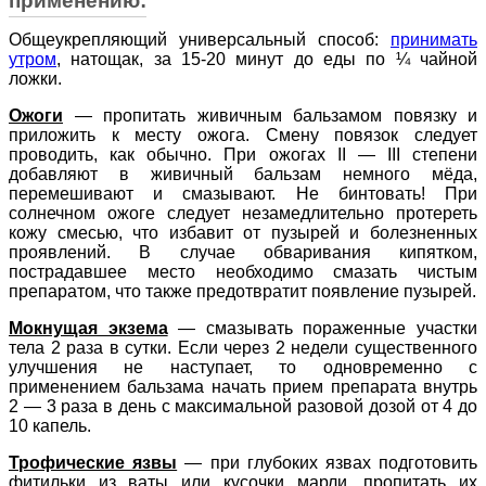
применению:
Общеукрепляющий универсальный способ:
принимать
утром
, натощак, за 15-20 минут до еды по ¼ чайной
ложки.
Ожоги
—
пропитать живичным бальзамом повязку и
приложить к месту ожога. Смену повязок следует
проводить, как обычно. При ожогах II — III степени
добавляют в живичный бальзам немного мёда,
перемешивают и смазывают. Не бинтовать! При
солнечном ожоге следует незамедлительно протереть
кожу смесью, что избавит от пузырей и болезненных
проявлений. В случае обваривания кипятком,
пострадавшее место необходимо смазать чистым
препаратом, что также предотвратит появление пузырей.
Мокнущая экзема
—
смазывать пораженные участки
тела 2 раза в сутки. Если через 2 недели существенного
улучшения не наступает, то одновременно с
применением бальзама начать прием препарата внутрь
2 — 3 раза в день с максимальной разовой дозой от 4 до
10 капель.
Трофические язвы
—
при глубоких язвах подготовить
фитильки из ваты или кусочки марли, пропитать их