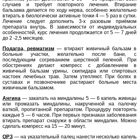
случаев и требует повторного лечения. Втирание
бальзама делается по ходу нерва, особенно желательно
втирать в биологически активные точки 4 — 5 раз в сутки.
Лечение следует дополнить 3-х разовым приёмом
препарата внутрь. В зависимости от индивидуальных
особенностей, курс лечения продолжается от 5 — 7 дней
до 2 -2,5 месяцев.
Подагра, ревматизм
— втирают живичный бальзам в
больные участки, желательно после бани, с
последующим согреванием шерстяной пеленой. При
обострениях делают компресс с добавлением в
живичный бальзам урины, скипидара или спиртовых
настоек лечебных трав. Затем утепляют. При болях в
суставах и позвоночнике растирают больные места
живичным бальзамом.
Ангина
— закапать на миндалины 5 — 6 капель живицы
или промазать миндалины, накрученной на палочку
ваткой, пропитанной препаратом. Процедуру повторять
каждые 5 — 6 часов. При первых признаках заболевания
втирать препарат снаружи в области миндалин. Можно
сделать компресс на 15 — 20 минут.
ОРЗ
— на указательный палец нанести несколько капель