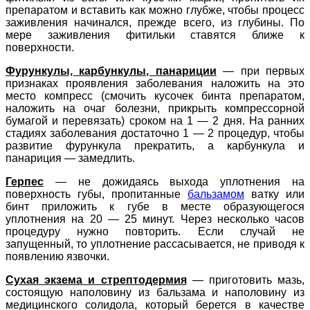
препаратом и вставить как можно глубже, чтобы процесс
заживления начинался, прежде всего, из глубины. По
мере заживления фитильки ставятся ближе к
поверхности.
Фурункулы, карбункулы, панариции
—
при первых
признаках проявления заболевания наложить на это
место компресс (смочить кусочек бинта препаратом,
наложить на очаг болезни, прикрыть компрессорной
бумагой и перевязать) сроком на 1 — 2 дня. На ранних
стадиях заболевания достаточно 1 — 2 процедур, чтобы
развитие фурункула прекратить, а карбункула и
панариция — замедлить.
Герпес
—
не дожидаясь выхода уплотнения на
поверхность губы, пропитанные
бальзамом
ватку или
бинт приложить к губе в месте образующегося
уплотнения на 20 — 25 минут. Через несколько часов
процедуру нужно повторить. Если случай не
запущенный, то уплотнение рассасывается, не приводя к
появлению язвочки.
Сухая экзема и стрептодермия
— приготовить мазь,
состоящую наполовину из бальзама и наполовину из
медицинского солидола, который берется в качестве