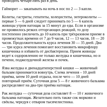
проводить четыре-пять раз в день.
Гайморит — закапывать на ночь в нос по 2 — 3 капли.
Колиты, гастриты, гепатиты, холециститы, энтероколиты —
первые 5 — 6 дней следует принимать по 5 — 6 капель
живицы утром натощак за 15 минут до еды. Если в организме
не проявилось резких отторгающих реакций, то дозу
постепенно увеличить до 10 капель при трёхразовом приеме в
промежутках времени от 7 до 9 часов, 12 — 13 часов, 18 — 20
часов. Продолжительность курса лечения 30 — 35 дней. Два
— три курса лечения помогают восстановить микрофлору
кишечника и избавить от дисбактериоза. Прием живицы
ведет к оздоровлению не только желудка и кишечника, но и
печени, поджелудочной железы и почек.
Язва желудка и двенадцатиперстной кишки — живичный
бальзам принимается вовнутрь. Схема лечения – 10 дней
приёма, затем 10 дней отдыха, после чего — 10 дней
повторный приём. Суточная доза 5 — 8 г живичного бальзама
распределяют на два-три приёма натощак.
Рак желудка — суточная доза составляет 8 — 10 г живичного
бальзама натощак. Желательно пить также сок моркови и
свёклы, чередуя с отваром тысячелистника.