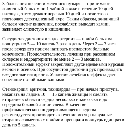
Заболевания печени и желчного пузыря — принимают
живичный бальзам по 1 чайной ложке в течение 10 дней
натощак, затем делают перерыв 10 дней и после этого
повторяют десятидневный курс. Таким образом, живичный
бальзам чистит кишечник, послабляет, выводит камни,
заживляет слизистую в кишечнике.
Сосудистая дистония и эндоартериит — приём бальзама
вовнутрь по 5 — 10 капель 3 раза в день. Через 2 — 3 часа
после вечернего приема натирать препаратом больные
конечности. Продолжительность лечения при рассеянном
склерозе и эндоартериите не менее 2 — 3 месяцев.
Положительный эффект закрепляют двухнедельными курсами
весной и осенью. При сосудистой дистонии рук производить
ежедневные натирания. Усиление лечебного эффекта дает
сочетание с хвойными ваннами.
Стенокардия, аритмия, тахикардия — при начале приступа,
накапать на ладонь 10 — 15 капель живицы и сделать
втирание в области сердца несколько ниже соска и до
середины боковой линии слева. В качестве
профилактического поддерживающего средства
рекомендуется производить в течение месяца наружные
втирания совместно с приёмом препарата вовнутрь один раз в
день по 5 капель.