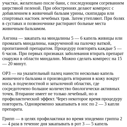
участки, желательно после бани, с последующим согреванием
шерстяной пеленой. При обострениях делают компресс с
добавлением в живичный бальзам урины, скипидара или
спиртовых настоек лечебных трав. Затем утепляют. При болях
в суставах и позвоночнике растирают больные места
живичным бальзамом.
Ангина — закапать на миндалины 5 — 6 капель живицы или
промазать миндалины, накрученной на палочку ваткой,
пропитанной препаратом. Процедуру повторять каждые 5 —
6 часов. При первых признаках заболевания втирать препарат
снаружи в области миндалин. Можно сделать компресс на 15
— 20 минут.
ОРЗ — на указательный палец нанести несколько капель
живичного бальзама и производить втирания в кожу вокруг
носа, в подчелюстной и затылочной областях, где
сосредоточено большое количество биологически активных
точек. Втирание имеет не только лечебный, но и
профилактический эффект. Через некоторое время процедуру
повторить. Одновременно закапывать в нос по 2 — 3 капли
препарата.
Грипп — в целях профилактики во время эпидемии гриппа 2
— 4 раза в течение дня закапывать в рот 3 — 5 капель