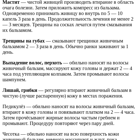
Мастит
— чистой живицей производить втирание в область
очага болезни. Затем приложить компресс из бальзама.
Одновременно принимать живицу во внутрь по 5 — 10
капель 3 раза в день. Продолжительность лечения не менее 2
— 3 месяцев. Трещины на сосках лечатся путем смазывания
их бальзамом.
Трещины на губах
— смазывают трещинки живичным
бальзамом 2 — 3 раза в день. Обычно ранки заживают за 1
день.
Выпадение волос, перхоть
— обильно наносят на волосы
живичный бальзам, массируют кожу головы и держат 2 — 4
часа под утепляющим колпаком. Затем промывают волосы
шампунем.
Лишай, грибки
— регулярно втирают живичный бальзам в
чистую (лучше распаренную) кожу в местах поражения.
Педикулёз — обильно наносят на волосы живичный бальзам,
втирают в кожу головы и повязывают платком на 2 — 4 часа.
Затем прочёсывают жирные волосы частым гребнем и
промывают. Процедуру повторяют через пару дней.
Чесотка — обильно наносят на всю поверхность кожи
живичный бальзам, немного массируют и ждут, пока