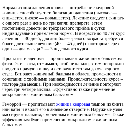
Нормализация давления крови — потребление кедровой
живицы способствует стабилизации давления (высокое —
снижается, низкое — повышается). Лечение следует начинать
с одного раза в день по три капли препарата, затем
постепенно довести до трёхразового приёма в сутки
индивидуально приемлемой нормы. В возрасте до 40 лет курс
лечения — 30 дней, для лиц более зрелого возраста требуется
более длительное лечение (40 — 45 дней) с повтором через
один — два месяца 2 — 3 недельного курса.
Простатит и аденома — пропитывают живичным бальзамом
фитилёк из ваты, отжимают, чтоб не капало, затем осторожно
вводят в прямую кишку и оставляют его там до очередного
стула. Втирают живичный бальзам в область промежности в
сочетании с хвойными ваннами. Продолжительность курса –
полтора-два месяца. При необходимости лечение повторяют
через три-четыре месяца. Эффективно также применение
микроклизм с живичным бальзамом.
Геморрой — пропитывают
живица кедровая
тампон из бинта
или ваты и вводят его в анальное отверстие. Наружные узлы
массируют пальцем, смоченным в живичном бальзаме. Также
эффективным будет применение микроклизм с живичным
бальзамом.