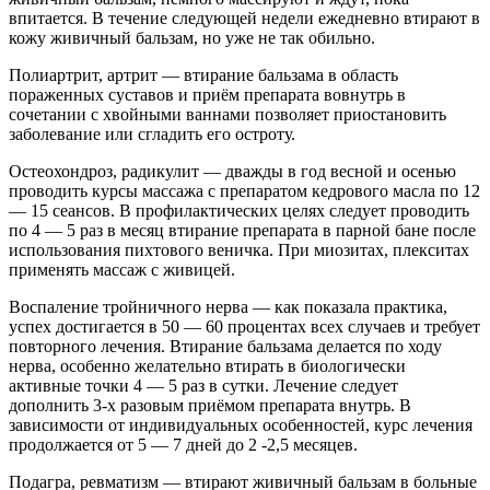
впитается. В течение следующей недели ежедневно втирают в
кожу живичный бальзам, но уже не так обильно.
Полиартрит, артрит — втирание бальзама в область
пораженных суставов и приём препарата вовнутрь в
сочетании с хвойными ваннами позволяет приостановить
заболевание или сгладить его остроту.
Остеохондроз, радикулит — дважды в год весной и осенью
проводить курсы массажа с препаратом кедрового масла по 12
— 15 сеансов. В профилактических целях следует проводить
по 4 — 5 раз в месяц втирание препарата в парной бане после
использования пихтового веничка. При миозитах, плекситах
применять массаж с живицей.
Воспаление тройничного нерва — как показала практика,
успех достигается в 50 — 60 процентах всех случаев и требует
повторного лечения. Втирание бальзама делается по ходу
нерва, особенно желательно втирать в биологически
активные точки 4 — 5 раз в сутки. Лечение следует
дополнить 3-х разовым приёмом препарата внутрь. В
зависимости от индивидуальных особенностей, курс лечения
продолжается от 5 — 7 дней до 2 -2,5 месяцев.
Подагра, ревматизм — втирают живичный бальзам в больные