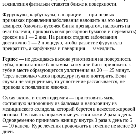
заживления фитильки ставятся ближе к поверхности.
Фурункулы, карбункулы, панариции — при первых
признаках проявления заболевания наложить на это место
компресс (смочить кусочек бинта препаратом, наложить на
очаг болезни, прикрыть компрессорной бумагой и перевязать)
сроком на 1 — 2 дня. На ранних стадиях заболевания
достаточно 1 — 2 процедур, чтобы развитие фурункула
прекратить, а карбункула и панариция — замедлить.
Герпес
— не дожидаясь выхода уплотнения на поверхность
губы, пропитанные бальзамом ватку или бинт приложить к
губе в месте образующегося уплотнения на 20 — 25 минут.
Через несколько часов процедуру нужно повторить. Если
случай не запущенный, то уплотнение рассасывается, не
приводя к появлению язвочки.
Сухая экзема и стрептодермия — приготовить мазь,
состоящую наполовину из бальзама и наполовину из
медицинского солидола, который берется в качестве жировой
основы. Смазывать пораженные участки кожи 2 раза в день.
Одновременно принимать живицу внутрь 3 раза в день по 5
— 10 капель. Курс лечения продолжить в течение не менее 20
дней.