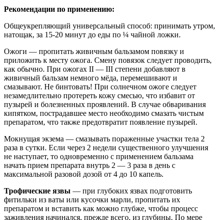
Рекомендации по применению:
Общеукрепляющий универсальный способ: принимать утром,
натощак, за 15-20 минут до еды по ¼ чайной ложки.
Ожоги — пропитать живичным бальзамом повязку и
приложить к месту ожога. Смену повязок следует проводить,
как обычно. При ожогах II — III степени добавляют в
живичный бальзам немного мёда, перемешивают и
смазывают. Не бинтовать! При солнечном ожоге следует
незамедлительно протереть кожу смесью, что избавит от
пузырей и болезненных проявлений. В случае обваривания
кипятком, пострадавшее место необходимо смазать чистым
препаратом, что также предотвратит появление пузырей.
Мокнущая экзема — смазывать пораженные участки тела 2
раза в сутки. Если через 2 недели существенного улучшения
не наступает, то одновременно с применением бальзама
начать прием препарата внутрь 2 — 3 раза в день с
максимальной разовой дозой от 4 до 10 капель.
Трофические язвы
— при глубоких язвах подготовить
фитильки из ваты или кусочки марли, пропитать их
препаратом и вставить как можно глубже, чтобы процесс
заживления начинался, прежде всего, из глубины. По мере