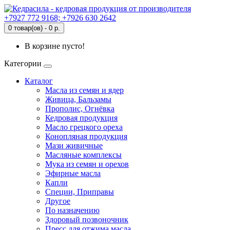
+7927 772 9168; +7926 630 2642
0 товар(ов) - 0 р.
В корзине пусто!
Категории
Каталог
Масла из семян и ядер
Живица, Бальзамы
Прополис, Огнёвка
Кедровая продукция
Масло грецкого ореха
Конопляная продукция
Мази живичные
Масляные комплексы
Мука из семян и орехов
Эфирные масла
Капли
Специи, Приправы
Другое
По назначению
Здоровый позвоночник
Пресс для отжима масла