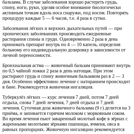
бальзама. В случае заболевания хорошо растереть грудь,
спину, ноги, руки, уделяя особое внимание биологически
активным точкам вдоль носа снаружи, под носом. Повторять
процедуру каждые 5 — 6 часов, т.е. 4 раза в сутки.
Заболевания лёгких и верхних дыхательных путей — при
хронических заболеваниях производить ежедневные
растирания спины и груди. Одновременно 2 раза в день
принимать препарат внутрь по 4 — 10 капель, определив
больному его индивидуальную дозировку в зависимости от
личной переносимости.
Бронхиальная астма — живичный бальзам принимают внутрь
по 0,5 чайной ложки 2 раза в день натощак. При этом
растирают грудь и спину живичным бальзамом раз в 2 — 3
дня. Особенно эффективно лечение с натиранием происходит
в бане. Рекомендуется живичная ингаляция.
Туберкулёз лёгких — курс лечения 7 дней, потом 7 дней
отдыха, снова 7 дней лечения, 7 дней отдыха и 7 дней
лечения. Суточная доза живичного бальзама (9 г) делится на 3
приёма, и запивается горячим молоком с морковным соком.
Во время лечения пьют заваренный молотый кофе в зёрнах с
жаренными молотыми зёрнами пшеницы, ячменя, овса в
равных пропорциях. Живичную ингаляцию рекомендуется