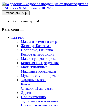
+7927 772 9168; +7926 630 2642
0 товар(ов) - 0 р.
В корзине пусто!
Категории
Каталог
Масла из семян и ядер
Живица, Бальзамы
Прополис, Огнёвка
Кедровая продукция
Масло грецкого ореха
Конопляная продукция
Мази живичные
Масляные комплексы
Мука из семян и орехов
Эфирные масла
Капли
Специи, Приправы
Другое
По назначению
Здоровый позвоночник
Пресс для отжима масла