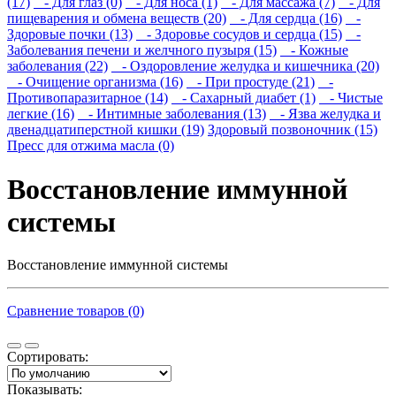
(17)
- Для глаз (0)
- Для носа (1)
- Для массажа (7)
- Для
пищеварения и обмена веществ (20)
- Для сердца (16)
-
Здоровые почки (13)
- Здоровье сосудов и сердца (15)
-
Заболевания печени и желчного пузыря (15)
- Кожные
заболевания (22)
- Оздоровление желудка и кишечника (20)
- Очищение организма (16)
- При простуде (21)
-
Противопаразитарное (14)
- Сахарный диабет (1)
- Чистые
легкие (16)
- Интимные заболевания (13)
- Язва желудка и
двенадцатиперстной кишки (19)
Здоровый позвоночник (15)
Пресс для отжима масла (0)
Восстановление иммунной
системы
Восстановление иммунной системы
Сравнение товаров (0)
Сортировать:
Показывать: