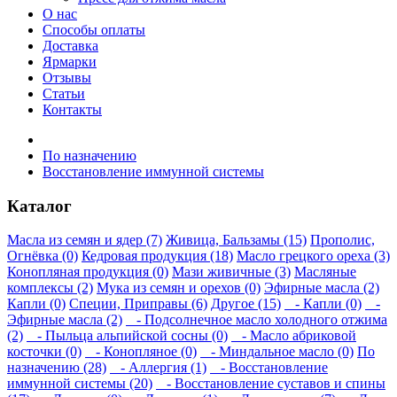
О нас
Способы оплаты
Доставка
Ярмарки
Отзывы
Статьи
Контакты
По назначению
Восстановление иммунной системы
Каталог
Масла из семян и ядер (7)
Живица, Бальзамы (15)
Прополис,
Огнёвка (0)
Кедровая продукция (18)
Масло грецкого ореха (3)
Конопляная продукция (0)
Мази живичные (3)
Масляные
комплексы (2)
Мука из семян и орехов (0)
Эфирные масла (2)
Капли (0)
Специи, Приправы (6)
Другое (15)
- Капли (0)
-
Эфирные масла (2)
- Подсолнечное масло холодного отжима
(2)
- Пыльца альпийской сосны (0)
- Масло абриковой
косточки (0)
- Конопляное (0)
- Миндальное масло (0)
По
назначению (28)
- Аллергия (1)
- Восстановление
иммунной системы (20)
- Восстановление суставов и спины