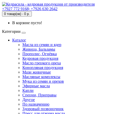
+7927 772 9168; +7926 630 2642
0 товар(ов) - 0 р.
В корзине пусто!
Категории
Каталог
Масла из семян и ядер
Живица, Бальзамы
Прополис, Огнёвка
Кедровая продукция
Масло грецкого ореха
Конопляная продукция
Мази живичные
Масляные комплексы
Мука из семян и орехов
Эфирные масла
Капли
Специи, Приправы
Другое
По назначению
Здоровый позвоночник
Пресс для отжима масла