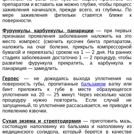
препаратом и вставить как можно глубже, чтобы процесс
заживления начинался, прежде всего, из глубины. По
мере заживления фитильки ставятся ближе к
поверхности.
Фурункулы, карбункулы, панариции
—
при первых
признаках проявления заболевания наложить на это
место компресс (смочить кусочек бинта препаратом,
наложить на очаг болезни, прикрыть компрессорной
бумагой и перевязать) сроком на 1 — 2 дня. На ранних
стадиях заболевания достаточно 1 — 2 процедур, чтобы
развитие фурункула прекратить, а карбункула и
панариция — замедлить.
Герпес
—
не дожидаясь выхода уплотнения на
поверхность губы, пропитанные
бальзамом
ватку или
бинт приложить к губе в месте образующегося
уплотнения на 20 — 25 минут. Через несколько часов
процедуру нужно повторить. Если случай не
запущенный, то уплотнение рассасывается, не приводя к
появлению язвочки.
Сухая экзема и стрептодермия
— приготовить мазь,
состоящую наполовину из бальзама и наполовину из
медицинского солидола, который берется в качестве