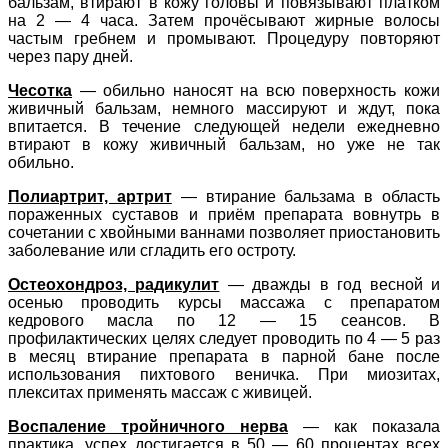
бальзам, втирают в кожу головы и повязывают платком
на 2 — 4 часа. Затем прочёсывают жирные волосы
частым гребнем и промывают. Процедуру повторяют
через пару дней.
Чесотка
— обильно наносят на всю поверхность кожи
живичный бальзам, немного массируют и ждут, пока
впитается. В течение следующей недели ежедневно
втирают в кожу живичный бальзам, но уже не так
обильно.
Полиартрит, артрит
— втирание бальзама в область
пораженных суставов и приём препарата вовнутрь в
сочетании с хвойными ваннами позволяет приостановить
заболевание или сгладить его остроту.
Остеохондроз, радикулит
— дважды в год весной и
осенью проводить курсы массажа с препаратом
кедрового масла по 12 — 15 сеансов. В
профилактических целях следует проводить по 4 — 5 раз
в месяц втирание препарата в парной бане после
использования пихтового веничка. При миозитах,
плекситах применять массаж с живицей.
Воспаление тройничного нерва
— как показала
практика, успех достигается в 50 — 60 процентах всех