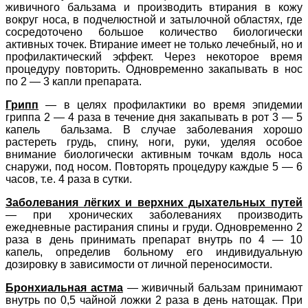
живичного бальзама и производить втирания в кожу
вокруг носа, в подчелюстной и затылочной областях, где
сосредоточено большое количество биологически
активных точек. Втирание имеет не только лечебный, но и
профилактический эффект. Через некоторое время
процедуру повторить. Одновременно закапывать в нос
по 2 — 3 капли препарата.
Грипп
— в целях профилактики во время эпидемии
гриппа 2 — 4 раза в течение дня закапывать в рот 3 — 5
капель бальзама. В случае заболевания хорошо
растереть грудь, спину, ноги, руки, уделяя особое
внимание биологически активным точкам вдоль носа
снаружи, под носом. Повторять процедуру каждые 5 — 6
часов, т.е. 4 раза в сутки.
Заболевания лёгких и верхних дыхательных путей
— при хронических заболеваниях производить
ежедневные растирания спины и груди. Одновременно 2
раза в день принимать препарат внутрь по 4 — 10
капель, определив больному его индивидуальную
дозировку в зависимости от личной переносимости.
Бронхиальная астма
— живичный бальзам принимают
внутрь по 0,5 чайной ложки 2 раза в день натощак. При