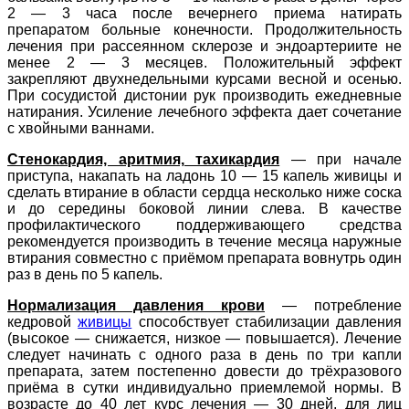
2 — 3 часа после вечернего приема натирать
препаратом больные конечности. Продолжительность
лечения при рассеянном склерозе и эндоартериите не
менее 2 — 3 месяцев. Положительный эффект
закрепляют двухнедельными курсами весной и осенью.
При сосудистой дистонии рук производить ежедневные
натирания. Усиление лечебного эффекта дает сочетание
с хвойными ваннами.
Стенокардия, аритмия, тахикардия
— при начале
приступа, накапать на ладонь 10 — 15 капель живицы и
сделать втирание в области сердца несколько ниже соска
и до середины боковой линии слева. В качестве
профилактического поддерживающего средства
рекомендуется производить в течение месяца наружные
втирания совместно с приёмом препарата вовнутрь один
раз в день по 5 капель.
Нормализация давления крови
— потребление
кедровой
живицы
способствует стабилизации давления
(высокое — снижается, низкое — повышается). Лечение
следует начинать с одного раза в день по три капли
препарата, затем постепенно довести до трёхразового
приёма в сутки индивидуально приемлемой нормы. В
возрасте до 40 лет курс лечения — 30 дней, для лиц