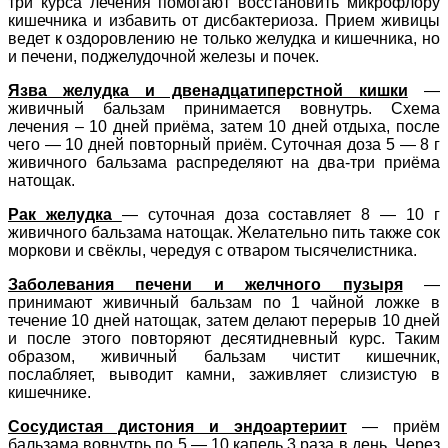
три курса лечения помогают восстановить микрофлору
кишечника и избавить от дисбактериоза. Прием живицы
ведет к оздоровлению не только желудка и кишечника, но
и печени, поджелудочной железы и почек.
Язва желудка и двенадцатиперстной кишки
—
живичный бальзам принимается вовнутрь. Схема
лечения – 10 дней приёма, затем 10 дней отдыха, после
чего — 10 дней повторный приём. Суточная доза 5 — 8 г
живичного бальзама распределяют на два-три приёма
натощак.
Рак желудка
— суточная доза составляет 8 — 10 г
живичного бальзама натощак. Желательно пить также сок
моркови и свёклы, чередуя с отваром тысячелистника.
Заболевания печени и желчного пузыря
—
принимают живичный бальзам по 1 чайной ложке в
течение 10 дней натощак, затем делают перерыв 10 дней
и после этого повторяют десятидневный курс. Таким
образом, живичный бальзам чистит кишечник,
послабляет, выводит камни, заживляет слизистую в
кишечнике.
Сосудистая дистония и эндоартериит
— приём
бальзама вовнутрь по 5 — 10 капель 3 раза в день. Через