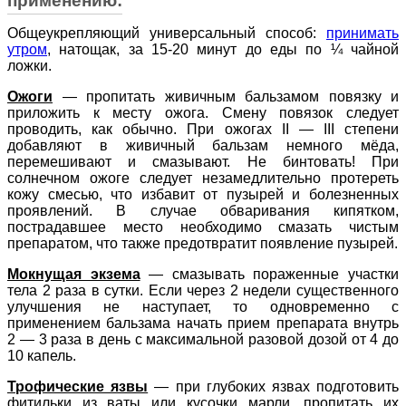
применению:
Общеукрепляющий универсальный способ:
принимать
утром
, натощак, за 15-20 минут до еды по ¼ чайной
ложки.
Ожоги
—
пропитать живичным бальзамом повязку и
приложить к месту ожога. Смену повязок следует
проводить, как обычно. При ожогах II — III степени
добавляют в живичный бальзам немного мёда,
перемешивают и смазывают. Не бинтовать! При
солнечном ожоге следует незамедлительно протереть
кожу смесью, что избавит от пузырей и болезненных
проявлений. В случае обваривания кипятком,
пострадавшее место необходимо смазать чистым
препаратом, что также предотвратит появление пузырей.
Мокнущая экзема
—
смазывать пораженные участки
тела 2 раза в сутки. Если через 2 недели существенного
улучшения не наступает, то одновременно с
применением бальзама начать прием препарата внутрь
2 — 3 раза в день с максимальной разовой дозой от 4 до
10 капель.
Трофические язвы
—
при глубоких язвах подготовить
фитильки из ваты или кусочки марли, пропитать их