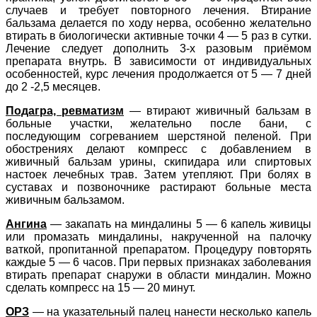
случаев и требует повторного лечения. Втирание
бальзама делается по ходу нерва, особенно желательно
втирать в биологически активные точки 4 — 5 раз в сутки.
Лечение следует дополнить 3-х разовым приёмом
препарата внутрь. В зависимости от индивидуальных
особенностей, курс лечения продолжается от 5 — 7 дней
до 2 -2,5 месяцев.
Подагра, ревматизм
— втирают живичный бальзам в
больные участки, желательно после бани, с
последующим согреванием шерстяной пеленой. При
обострениях делают компресс с добавлением в
живичный бальзам урины, скипидара или спиртовых
настоек лечебных трав. Затем утепляют. При болях в
суставах и позвоночнике растирают больные места
живичным бальзамом.
Ангина
— закапать на миндалины 5 — 6 капель живицы
или промазать миндалины, накрученной на палочку
ваткой, пропитанной препаратом. Процедуру повторять
каждые 5 — 6 часов. При первых признаках заболевания
втирать препарат снаружи в области миндалин. Можно
сделать компресс на 15 — 20 минут.
ОРЗ
— на указательный палец нанести несколько капель