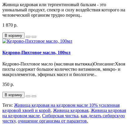
Живица кедровая или терпентиновый бальзам - это
уникальный продукт, спектр и силу воздействия которого на
человеческий организм трудно переоц..
1 870 р.
В корзину
Кедрово-Пихтовое масло, 100мл
Кедрово-Пихтовое масло (масляная вытяжка)Описание:Хвоя
пихты содержит большое количество витаминов, микро- и
макроэлементов, эфирных масел и биологиче..
350 р.
В корзину
Теги:
Живица кедровая на кедровом масле 10% усиленная
кедровой хвоей и корой
,
Живица кедровая
,
Живица кедровая
на кедровом масле
,
Сибирская чистка
,
как делать сибирскую
чистку
,
очищение организма от паразитов
,