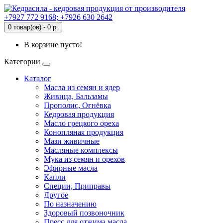
+7927 772 9168; +7926 630 2642
0 товар(ов) - 0 р.
В корзине пусто!
Категории
Каталог
Масла из семян и ядер
Живица, Бальзамы
Прополис, Огнёвка
Кедровая продукция
Масло грецкого ореха
Конопляная продукция
Мази живичные
Масляные комплексы
Мука из семян и орехов
Эфирные масла
Капли
Специи, Приправы
Другое
По назначению
Здоровый позвоночник
Пресс для отжима масла