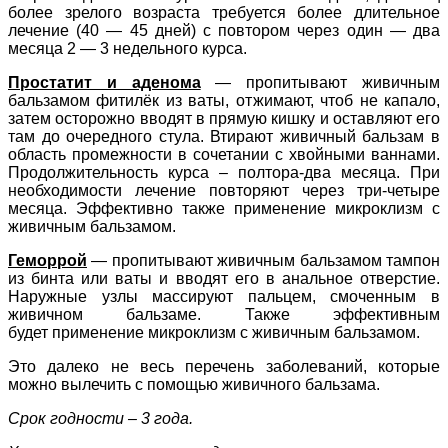
более зрелого возраста требуется более длительное
лечение (40 — 45 дней) с повтором через один — два
месяца 2 — 3 недельного курса.
Простатит и аденома
— пропитывают живичным
бальзамом фитилёк из ваты, отжимают, чтоб не капало,
затем осторожно вводят в прямую кишку и оставляют его
там до очередного стула. Втирают живичный бальзам в
область промежности в сочетании с хвойными ваннами.
Продолжительность курса – полтора-два месяца. При
необходимости лечение повторяют через три-четыре
месяца. Эффективно также применение микроклизм с
живичным бальзамом.
Геморрой
— пропитывают живичным бальзамом тампон
из бинта или ваты и вводят его в анальное отверстие.
Наружные узлы массируют пальцем, смоченным в
живичном бальзаме. Также эффективным
будет
применение микроклизм с живичным бальзамом.
Это далеко не весь перечень заболеваний, которые
можно вылечить с помощью живичного бальзама.
Срок годности – 3 года.