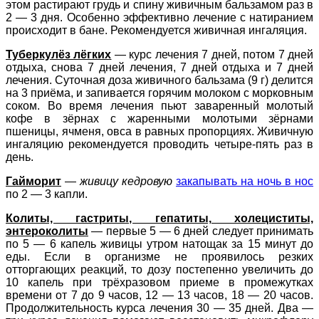
этом растирают грудь и спину живичным бальзамом раз в
2 — 3 дня. Особенно эффективно лечение с натиранием
происходит в бане. Рекомендуется живичная ингаляция.
Туберкулёз лёгких
— курс лечения 7 дней, потом 7 дней
отдыха, снова 7 дней лечения, 7 дней отдыха и 7 дней
лечения. Суточная доза живичного бальзама (9 г) делится
на 3 приёма, и запивается горячим молоком с морковным
соком. Во время лечения пьют заваренный молотый
кофе в зёрнах с жаренными молотыми зёрнами
пшеницы, ячменя, овса в равных пропорциях. Живичную
ингаляцию рекомендуется проводить четыре-пять раз в
день.
Гайморит
—
живицу кедровую
закапывать на ночь в нос
по 2 — 3 капли.
Колиты, гастриты, гепатиты, холециститы,
энтероколиты
— первые 5 — 6 дней следует принимать
по 5 — 6 капель живицы утром натощак за 15 минут до
еды. Если в организме не проявилось резких
отторгающих реакций, то дозу постепенно увеличить до
10 капель при трёхразовом приеме в промежутках
времени от 7 до 9 часов, 12 — 13 часов, 18 — 20 часов.
Продолжительность курса лечения 30 — 35 дней. Два —