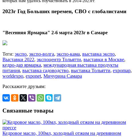
которых нам удалось поучаствовать в 2014-2023гг.
2023г Год Больших перемен, СВО с глобалистами
"Весенняя Ярмарка" 2-6 марта 2023г
в Самаре
Теги:
экспо
,
экспо-волга
,
экспо-кама
,
выставка экспо
,
Выставки 2022
,
экспоцентр Тольятти
,
выставки в Москве
,
кедро-дар ярмарка
,
международная выставка продукты
питания
,
выставка садоводство
,
выставка Тольятти
,
expomap
,
worldexpo
,
exponet
,
Мичурина Самара
Расскажите друзьям:
Связанные товары
Кедровое масло, 100мл, холодный отжим на деревянном