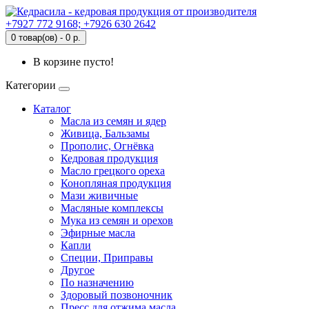
+7927 772 9168; +7926 630 2642
0 товар(ов) - 0 р.
В корзине пусто!
Категории
Каталог
Масла из семян и ядер
Живица, Бальзамы
Прополис, Огнёвка
Кедровая продукция
Масло грецкого ореха
Конопляная продукция
Мази живичные
Масляные комплексы
Мука из семян и орехов
Эфирные масла
Капли
Специи, Приправы
Другое
По назначению
Здоровый позвоночник
Пресс для отжима масла