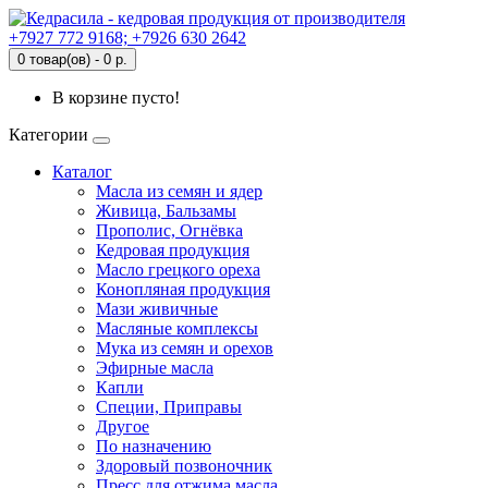
+7927 772 9168; +7926 630 2642
0 товар(ов) - 0 р.
В корзине пусто!
Категории
Каталог
Масла из семян и ядер
Живица, Бальзамы
Прополис, Огнёвка
Кедровая продукция
Масло грецкого ореха
Конопляная продукция
Мази живичные
Масляные комплексы
Мука из семян и орехов
Эфирные масла
Капли
Специи, Приправы
Другое
По назначению
Здоровый позвоночник
Пресс для отжима масла