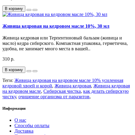
В корзину
Живица кедровая на кедровом масле 10%, 30 мл
Живица кедровая или Терпентиновый бальзам (живица и
масло) кедра сибирского. Компактная упаковка, герметична,
удобна, не занимает много места в вашей..
310 р.
В корзину
Теги:
Живица кедровая на кедровом масле 10% усиленная
кедровой хвоей и корой
,
Живица кедровая
,
Живица кедровая
на кедровом масле
,
Сибирская чистка
,
как делать сибирскую
чистку
,
очищение организма от паразитов
,
Информация
О нас
Способы оплаты
Доставка