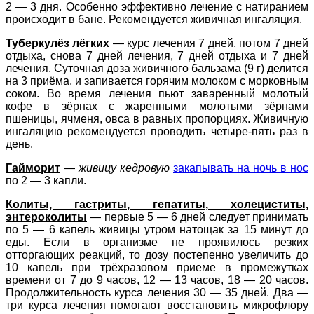
2 — 3 дня. Особенно эффективно лечение с натиранием
происходит в бане. Рекомендуется живичная ингаляция.
Туберкулёз лёгких
— курс лечения 7 дней, потом 7 дней
отдыха, снова 7 дней лечения, 7 дней отдыха и 7 дней
лечения. Суточная доза живичного бальзама (9 г) делится
на 3 приёма, и запивается горячим молоком с морковным
соком. Во время лечения пьют заваренный молотый
кофе в зёрнах с жаренными молотыми зёрнами
пшеницы, ячменя, овса в равных пропорциях. Живичную
ингаляцию рекомендуется проводить четыре-пять раз в
день.
Гайморит
—
живицу кедровую
закапывать на ночь в нос
по 2 — 3 капли.
Колиты, гастриты, гепатиты, холециститы,
энтероколиты
— первые 5 — 6 дней следует принимать
по 5 — 6 капель живицы утром натощак за 15 минут до
еды. Если в организме не проявилось резких
отторгающих реакций, то дозу постепенно увеличить до
10 капель при трёхразовом приеме в промежутках
времени от 7 до 9 часов, 12 — 13 часов, 18 — 20 часов.
Продолжительность курса лечения 30 — 35 дней. Два —
три курса лечения помогают восстановить микрофлору