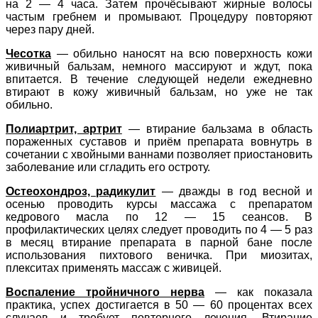
на 2 — 4 часа. Затем прочёсывают жирные волосы
частым гребнем и промывают. Процедуру повторяют
через пару дней.
Чесотка
— обильно наносят на всю поверхность кожи
живичный бальзам, немного массируют и ждут, пока
впитается. В течение следующей недели ежедневно
втирают в кожу живичный бальзам, но уже не так
обильно.
Полиартрит, артрит
— втирание бальзама в область
пораженных суставов и приём препарата вовнутрь в
сочетании с хвойными ваннами позволяет приостановить
заболевание или сгладить его остроту.
Остеохондроз, радикулит
— дважды в год весной и
осенью проводить курсы массажа с препаратом
кедрового масла по 12 — 15 сеансов. В
профилактических целях следует проводить по 4 — 5 раз
в месяц втирание препарата в парной бане после
использования пихтового веничка. При миозитах,
плекситах применять массаж с живицей.
Воспаление тройничного нерва
— как показала
практика, успех достигается в 50 — 60 процентах всех
случаев и требует повторного лечения. Втирание