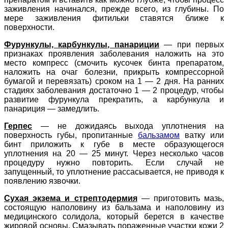
заживления начинался, прежде всего, из глубины. По
мере заживления фитильки ставятся ближе к
поверхности.
Фурункулы, карбункулы, панариции
—
при первых
признаках проявления заболевания наложить на это
место компресс (смочить кусочек бинта препаратом,
наложить на очаг болезни, прикрыть компрессорной
бумагой и перевязать) сроком на 1 — 2 дня. На ранних
стадиях заболевания достаточно 1 — 2 процедур, чтобы
развитие фурункула прекратить, а карбункула и
панариция — замедлить.
Герпес
—
не дожидаясь выхода уплотнения на
поверхность губы, пропитанные
бальзамом
ватку или
бинт приложить к губе в месте образующегося
уплотнения на 20 — 25 минут. Через несколько часов
процедуру нужно повторить. Если случай не
запущенный, то уплотнение рассасывается, не приводя к
появлению язвочки.
Сухая экзема и стрептодермия
— приготовить мазь,
состоящую наполовину из бальзама и наполовину из
медицинского солидола, который берется в качестве
жировой основы. Смазывать пораженные участки кожи 2