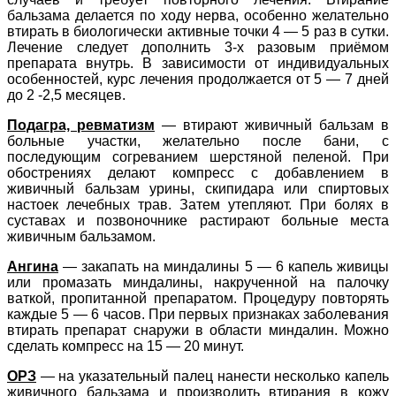
бальзама делается по ходу нерва, особенно желательно
втирать в биологически активные точки 4 — 5 раз в сутки.
Лечение следует дополнить 3-х разовым приёмом
препарата внутрь. В зависимости от индивидуальных
особенностей, курс лечения продолжается от 5 — 7 дней
до 2 -2,5 месяцев.
Подагра, ревматизм
— втирают живичный бальзам в
больные участки, желательно после бани, с
последующим согреванием шерстяной пеленой. При
обострениях делают компресс с добавлением в
живичный бальзам урины, скипидара или спиртовых
настоек лечебных трав. Затем утепляют. При болях в
суставах и позвоночнике растирают больные места
живичным бальзамом.
Ангина
— закапать на миндалины 5 — 6 капель живицы
или промазать миндалины, накрученной на палочку
ваткой, пропитанной препаратом. Процедуру повторять
каждые 5 — 6 часов. При первых признаках заболевания
втирать препарат снаружи в области миндалин. Можно
сделать компресс на 15 — 20 минут.
ОРЗ
— на указательный палец нанести несколько капель
живичного бальзама и производить втирания в кожу