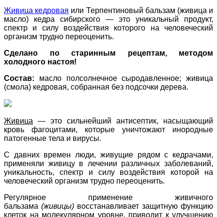
Живица кедровая
или Терпентиновый бальзам (живица и
масло) кедра сибирского — это уникальный продукт,
спектр и силу воздействия которого на человеческий
организм трудно переоценить.
Сделано по старинным рецептам, методом
холодного настоя!
Состав:
масло полсолнечное сыродавленное; живица
(смола) кедровая, собранная без подсочки дерева.
Живица
— это сильнейший антисептик, насыщающий
кровь фагоцитами, которые уничтожают инородные
патогенные тела и вирусы.
С давних времен люди, живущие рядом с кедрачами,
применяли живицу в лечении различных заболеваний,
уникальность, спектр и силу воздействия которой на
человеческий организм трудно переоценить.
Регулярное применение живичного
бальзама
(живицы)
восстанавливает защитную функцию
клеток на молекулярном уровне, приводит к улучшению