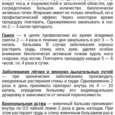
вокруг носа, в подчелюстной и затылочной областях, где
сосредоточено большое количество биологически
активных точек. Втирание имеет не только лечебный, но и
профилактический эффект. Через некоторое время
процедуру повторить. Одновременно закапывать в нос
по 2 — 3 капли препарата.
Грипп
— в целях профилактики во время эпидемии
гриппа 2 — 4 раза в течение дня закапывать в рот 3 — 5
капель бальзама. В случае заболевания хорошо
растереть грудь, спину, ноги, руки, уделяя особое
внимание биологически активным точкам вдоль носа
снаружи, под носом. Повторять процедуру каждые 5 — 6
часов, т.е. 4 раза в сутки.
Заболевания лёгких и верхних дыхательных путей
— при хронических заболеваниях производить
ежедневные растирания спины и груди. Одновременно 2
раза в день принимать препарат внутрь по 4 — 10
капель, определив больному его индивидуальную
дозировку в зависимости от личной переносимости.
Бронхиальная астма
— живичный бальзам принимают
внутрь по 0,5 чайной ложки 2 раза в день натощак. При
этом растирают грудь и спину живичным бальзамом раз в