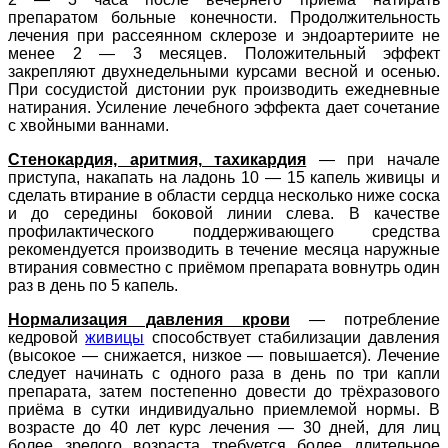
препаратом больные конечности. Продолжительность
лечения при рассеянном склерозе и эндоартериите не
менее 2 — 3 месяцев. Положительный эффект
закрепляют двухнедельными курсами весной и осенью.
При сосудистой дистонии рук производить ежедневные
натирания. Усиление лечебного эффекта дает сочетание
с хвойными ваннами.
Стенокардия, аритмия, тахикардия
— при начале
приступа, накапать на ладонь 10 — 15 капель живицы и
сделать втирание в области сердца несколько ниже соска
и до середины боковой линии слева. В качестве
профилактического поддерживающего средства
рекомендуется производить в течение месяца наружные
втирания совместно с приёмом препарата вовнутрь один
раз в день по 5 капель.
Нормализация давления крови
— потребление
кедровой
живицы
способствует стабилизации давления
(высокое — снижается, низкое — повышается). Лечение
следует начинать с одного раза в день по три капли
препарата, затем постепенно довести до трёхразового
приёма в сутки индивидуально приемлемой нормы. В
возрасте до 40 лет курс лечения — 30 дней, для лиц
более зрелого возраста требуется более длительное