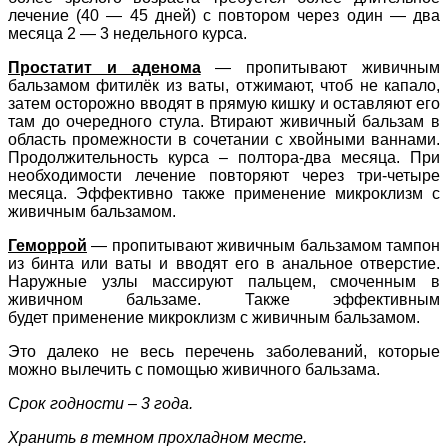
лечение (40 — 45 дней) с повтором через один — два
месяца 2 — 3 недельного курса.
Простатит и аденома
— пропитывают живичным
бальзамом фитилёк из ваты, отжимают, чтоб не капало,
затем осторожно вводят в прямую кишку и оставляют его
там до очередного стула. Втирают живичный бальзам в
область промежности в сочетании с хвойными ваннами.
Продолжительность курса – полтора-два месяца. При
необходимости лечение повторяют через три-четыре
месяца. Эффективно также применение микроклизм с
живичным бальзамом.
Геморрой
— пропитывают живичным бальзамом тампон
из бинта или ваты и вводят его в анальное отверстие.
Наружные узлы массируют пальцем, смоченным в
живичном бальзаме. Также эффективным
будет
применение микроклизм с живичным бальзамом.
Это далеко не весь перечень заболеваний, которые
можно вылечить с помощью живичного бальзама.
Срок годности – 3 года.
Хранить в темном прохладном месте.