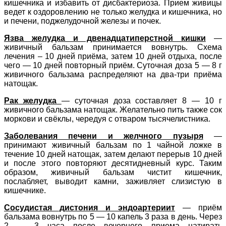
кишечника и избавить от дисбактериоза. Прием живицы
ведет к оздоровлению не только желудка и кишечника, но
и печени, поджелудочной железы и почек.
Язва желудка и двенадцатиперстной кишки
—
живичный бальзам принимается вовнутрь. Схема
лечения – 10 дней приёма, затем 10 дней отдыха, после
чего — 10 дней повторный приём. Суточная доза 5 — 8 г
живичного бальзама распределяют на два-три приёма
натощак.
Рак желудка
— суточная доза составляет 8 — 10 г
живичного бальзама натощак. Желательно пить также сок
моркови и свёклы, чередуя с отваром тысячелистника.
Заболевания печени и желчного пузыря
—
принимают живичный бальзам по 1 чайной ложке в
течение 10 дней натощак, затем делают перерыв 10 дней
и после этого повторяют десятидневный курс. Таким
образом, живичный бальзам чистит кишечник,
послабляет, выводит камни, заживляет слизистую в
кишечнике.
Сосудистая дистония и эндоартериит
— приём
бальзама вовнутрь по 5 — 10 капель 3 раза в день. Через
2 — 3 часа после вечернего приема натирать