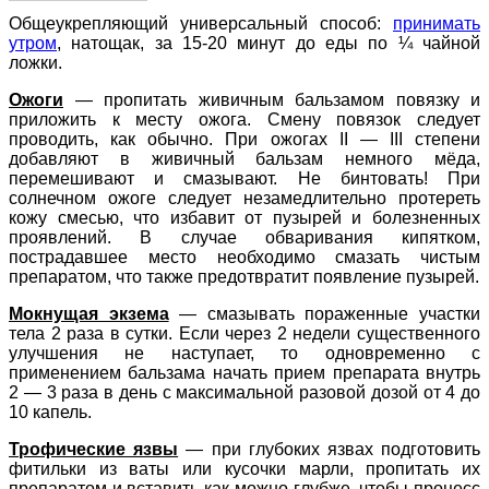
Общеукрепляющий универсальный способ:
принимать
утром
, натощак, за 15-20 минут до еды по ¼ чайной
ложки.
Ожоги
—
пропитать живичным бальзамом повязку и
приложить к месту ожога. Смену повязок следует
проводить, как обычно. При ожогах II — III степени
добавляют в живичный бальзам немного мёда,
перемешивают и смазывают. Не бинтовать! При
солнечном ожоге следует незамедлительно протереть
кожу смесью, что избавит от пузырей и болезненных
проявлений. В случае обваривания кипятком,
пострадавшее место необходимо смазать чистым
препаратом, что также предотвратит появление пузырей.
Мокнущая экзема
—
смазывать пораженные участки
тела 2 раза в сутки. Если через 2 недели существенного
улучшения не наступает, то одновременно с
применением бальзама начать прием препарата внутрь
2 — 3 раза в день с максимальной разовой дозой от 4 до
10 капель.
Трофические язвы
—
при глубоких язвах подготовить
фитильки из ваты или кусочки марли, пропитать их
препаратом и вставить как можно глубже, чтобы процесс