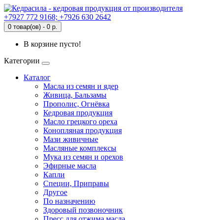
+7927 772 9168; +7926 630 2642
0 товар(ов) - 0 р.
В корзине пусто!
Категории
Каталог
Масла из семян и ядер
Живица, Бальзамы
Прополис, Огнёвка
Кедровая продукция
Масло грецкого ореха
Конопляная продукция
Мази живичные
Масляные комплексы
Мука из семян и орехов
Эфирные масла
Капли
Специи, Приправы
Другое
По назначению
Здоровый позвоночник
Пресс для отжима масла