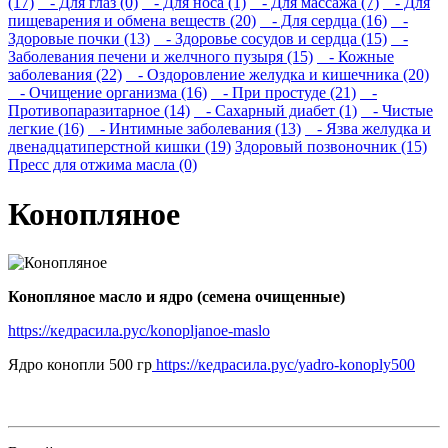
(17)
- Для глаз (0)
- Для носа (1)
- Для массажа (7)
- Для
пищеварения и обмена веществ (20)
- Для сердца (16)
-
Здоровые почки (13)
- Здоровье сосудов и сердца (15)
-
Заболевания печени и желчного пузыря (15)
- Кожные
заболевания (22)
- Оздоровление желудка и кишечника (20)
- Очищение организма (16)
- При простуде (21)
-
Противопаразитарное (14)
- Сахарный диабет (1)
- Чистые
легкие (16)
- Интимные заболевания (13)
- Язва желудка и
двенадцатиперстной кишки (19)
Здоровый позвоночник (15)
Пресс для отжима масла (0)
Конопляное
Конопляное масло и ядро (семена очищенные)
https://кедрасила.рус/konopljanoe-maslo
Ядро конопли 500 гр
https://кедрасила.рус/yadro-konoply500