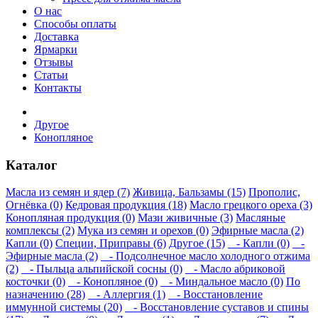
О нас
Способы оплаты
Доставка
Ярмарки
Отзывы
Статьи
Контакты
Другое
Конопляное
Каталог
Масла из семян и ядер (7)
Живица, Бальзамы (15)
Прополис,
Огнёвка (0)
Кедровая продукция (18)
Масло грецкого ореха (3)
Конопляная продукция (0)
Мази живичные (3)
Масляные
комплексы (2)
Мука из семян и орехов (0)
Эфирные масла (2)
Капли (0)
Специи, Приправы (6)
Другое (15)
- Капли (0)
-
Эфирные масла (2)
- Подсолнечное масло холодного отжима
(2)
- Пыльца альпийской сосны (0)
- Масло абриковой
косточки (0)
- Конопляное (0)
- Миндальное масло (0)
По
назначению (28)
- Аллергия (1)
- Восстановление
иммунной системы (20)
- Восстановление суставов и спины