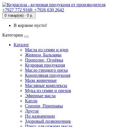
+7927 772 9168; +7926 630 2642
0 товар(ов) - 0 р.
В корзине пусто!
Категории
Каталог
Масла из семян и ядер
Живица, Бальзамы
Прополис, Огнёвка
Кедровая продукция
Масло грецкого ореха
Конопляная продукция
Мази живичные
Масляные комплексы
Мука из семян и орехов
Эфирные масла
Капли
Специи, Приправы
Другое
По назначению
Здоровый позвоночник
Пресс для отжима масла