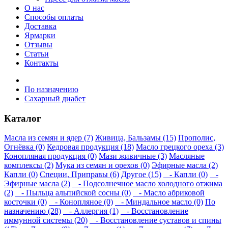
О нас
Способы оплаты
Доставка
Ярмарки
Отзывы
Статьи
Контакты
По назначению
Сахарный диабет
Каталог
Масла из семян и ядер (7)
Живица, Бальзамы (15)
Прополис,
Огнёвка (0)
Кедровая продукция (18)
Масло грецкого ореха (3)
Конопляная продукция (0)
Мази живичные (3)
Масляные
комплексы (2)
Мука из семян и орехов (0)
Эфирные масла (2)
Капли (0)
Специи, Приправы (6)
Другое (15)
- Капли (0)
-
Эфирные масла (2)
- Подсолнечное масло холодного отжима
(2)
- Пыльца альпийской сосны (0)
- Масло абриковой
косточки (0)
- Конопляное (0)
- Миндальное масло (0)
По
назначению (28)
- Аллергия (1)
- Восстановление
иммунной системы (20)
- Восстановление суставов и спины