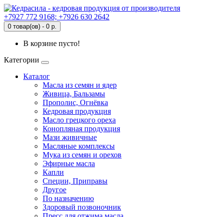
+7927 772 9168; +7926 630 2642
0 товар(ов) - 0 р.
В корзине пусто!
Категории
Каталог
Масла из семян и ядер
Живица, Бальзамы
Прополис, Огнёвка
Кедровая продукция
Масло грецкого ореха
Конопляная продукция
Мази живичные
Масляные комплексы
Мука из семян и орехов
Эфирные масла
Капли
Специи, Приправы
Другое
По назначению
Здоровый позвоночник
Пресс для отжима масла