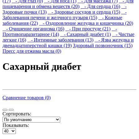
(17)
- Для глаз (0)
- Для носа (1)
- Для массажа (7)
- Для
пищеварения и обмена веществ (20)
- Для сердца (16)
-
Здоровые почки (13)
- Здоровье сосудов и сердца (15)
-
Заболевания печени и желчного пузыря (15)
- Кожные
заболевания (22)
- Оздоровление желудка и кишечника (20)
- Очищение организма (16)
- При простуде (21)
-
Противопаразитарное (14)
- Сахарный диабет (1)
- Чистые
легкие (16)
- Интимные заболевания (13)
- Язва желудка и
двенадцатиперстной кишки (19)
Здоровый позвоночник (15)
Пресс для отжима масла (0)
Сахарный диабет
Сравнение товаров (0)
Сортировать:
Показывать: